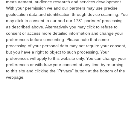
measurement, audience research and services development.
viaggio sia ai passeggeri calabresi che ai
With your permission we and our partners may use precise
turisti francesi desiderosi di scoprire la
geolocation data and identification through device scanning. You
may click to consent to our and our 1731 partners’ processing
nostra regione.
as described above. Alternatively you may click to refuse to
Con questa nuova rotta, easyJet rafforza
consent or access more detailed information and change your
preferences before consenting.
Please note that some
ulteriormente la sua presenza a Lamezia,
processing of your personal data may not require your consent,
portando a cinque le destinazioni servite
but you have a right to object to such processing. Your
dallo scalo calabrese.
Dopo Milano
preferences will apply to this website only. You can change your
preferences or withdraw your consent at any time by returning
Malpensa, Ginevra, Basilea e il futuro nuovo
to this site and clicking the "Privacy" button at the bottom of the
volo per Nizza (con partenza prevista il 23
webpage.
giugno e frequenza bisettimanale), il
collegamento con Parigi Orly
rappresenta un
passo fondamentale nella strategia di
internazionalizzazione dello scalo e di
valorizzazione turistica del territorio.
«L’avvio del collegamento diretto con Parigi