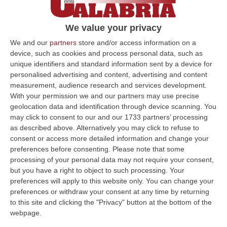
We value your privacy
We and our
partners
store and/or access information on a
device, such as cookies and process personal data, such as
unique identifiers and standard information sent by a device for
personalised advertising and content, advertising and content
measurement, audience research and services development.
With your permission we and our partners may use precise
geolocation data and identification through device scanning. You
may click to consent to our and our 1733 partners’ processing
as described above. Alternatively you may click to refuse to
consent or access more detailed information and change your
Clicca e segui “Corriere della Calabria” su Google News
preferences before consenting.
Please note that some
processing of your personal data may not require your consent,
CROTONE
E’
Luca Mauro il nuovo sindaco di
but you have a right to object to such processing. Your
preferences will apply to this website only. You can change your
Melissa
, nel crotonese. Dopo un lungo testa a
preferences or withdraw your consent at any time by returning
testa con l’ex primo cittadino Raffaele Falbo,
to this site and clicking the "Privacy" button at the bottom of the
webpage.
il candidato della lista civica “RipartiAmo