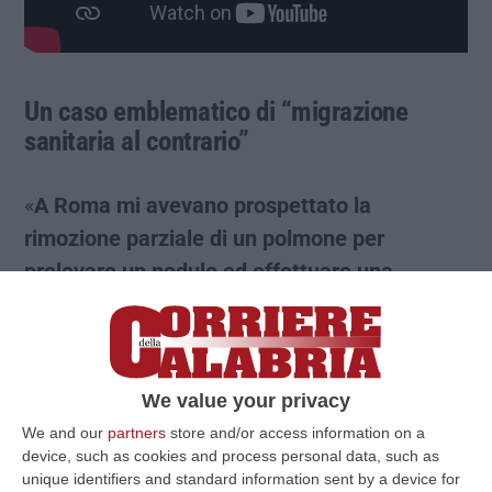
Un caso emblematico di “migrazione
sanitaria al contrario”
«
A Roma mi avevano prospettato la
rimozione parziale di un polmone per
prelevare un nodulo ed effettuare una
biopsia.
Solo il Policlinico Gemelli avrebbe
potuto offrirmi forse un’altra via, ma era
inaccessibile». Inizia così il racconto di
Rita
We value your privacy
Puglisi
(nella foto in copertina) che, nel pieno
di un percorso diagnostico delicato, non
We and our
partners
store and/or access information on a
device, such as cookies and process personal data, such as
approva l’ipotesi prospettata a Roma.
E la
unique identifiers and standard information sent by a device for