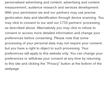
sua esperienza si trasforma in un caso
personalised advertising and content, advertising and content
measurement, audience research and services development.
emblematico di “migrazione sanitaria al
With your permission we and our partners may use precise
contrario”
, dalla Capitale in Calabria, a
geolocation data and identification through device scanning. You
may click to consent to our and our 1733 partners’ processing
Catanzaro. All’Unità Operativa di
as described above. Alternatively you may click to refuse to
Pneumologia Dulbecco dove lavora la
consent or access more detailed information and change your
dottoressa
Giusy Marrazzo
che in una video
preferences before consenting.
Please note that some
processing of your personal data may not require your consent,
chiamata «ascolta il mio racconto e mi
but you have a right to object to such processing. Your
rassicura sulla possibilità di poter eseguire la
preferences will apply to this website only. You can change your
preferences or withdraw your consent at any time by returning
biopsia mediante una
broncoscopia con
to this site and clicking the "Privacy" button at the bottom of the
guida floroscopica
(il broncoscopio,
webpage.
strumento endoscopico, attraversa le vie
respiratorie al fine di esaminare le strutture
polmonari. La tecnica è utile per eseguire
biopsie di noduli polmonari,
ndr
). A Roma,
ribadisco ancora una volta, nessuno aveva