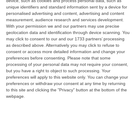
device, such as cookies and process personal data, such as
giovani scappano e la città si spopola. Serve
unique identifiers and standard information sent by a device for
allora un sindaco che capisca a fondo, non si
personalised advertising and content, advertising and content
measurement, audience research and services development.
volti dall’altra parte e sappia come
With your permission we and our partners may use precise
intervenire e risolvere i problemi.
Serve un
geolocation data and identification through device scanning. You
may click to consent to our and our 1733 partners’ processing
sindaco che non lasci i cittadini da soli,
as described above. Alternatively you may click to refuse to
soprattutto i più deboli
: i piccoli, i disoccupati,
consent or access more detailed information and change your
preferences before consenting.
Please note that some
gli anziani, le donne senza lavoro e reddito,
processing of your personal data may not require your consent,
gli ammalati, le vittime di abusi, ricatti,
but you have a right to object to such processing. Your
intimidazioni. Per questo serve un sindaco
preferences will apply to this website only. You can change your
preferences or withdraw your consent at any time by returning
competente, capace e libero, che non debba
to this site and clicking the "Privacy" button at the bottom of the
rispondere a padroni, manovre di palazzo,
webpage.
boss della politica, soliti marpioni pronti a
patti col diavolo.
Serve un sindaco che sappia
vestire i panni altrui e riesca a
immedesimarsi in ogni persona;
specie se in