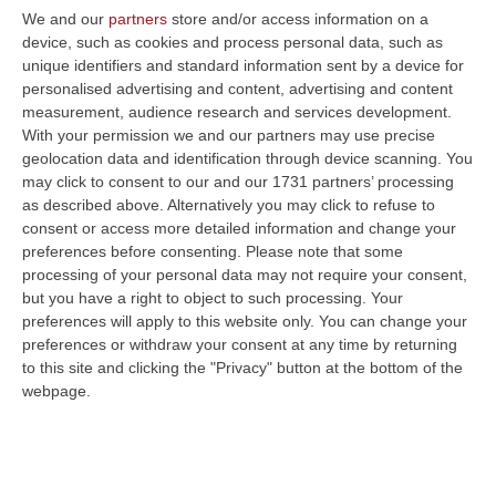
We and our
partners
store and/or access information on a
device, such as cookies and process personal data, such as
unique identifiers and standard information sent by a device for
personalised advertising and content, advertising and content
measurement, audience research and services development.
With your permission we and our partners may use precise
geolocation data and identification through device scanning. You
may click to consent to our and our 1731 partners’ processing
as described above. Alternatively you may click to refuse to
consent or access more detailed information and change your
preferences before consenting.
Please note that some
processing of your personal data may not require your consent,
Clicca e segui “Corriere della Calabria” su Google News
but you have a right to object to such processing. Your
preferences will apply to this website only. You can change your
preferences or withdraw your consent at any time by returning
VIBO VALENTIA
È Rosa Dumas la nuova
to this site and clicking the "Privacy" button at the bottom of the
presidente della Cna di Vibo Valentia. Dumas
webpage.
è stata eletta all’unanimità raccogliendo il
testimone del presidente uscente Antonino
Cugliari. Dumas è la seconda presidente