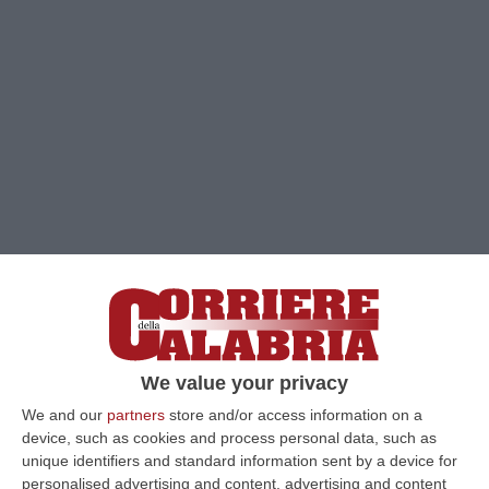
Clicca e segui “Corriere della Calabria” su Google News
We value your privacy
We and our
partners
store and/or access information on a
SOVERATO
“Opere prime e masterclass
device, such as cookies and process personal data, such as
grande occasione per il Sud”. A parlare così
unique identifiers and standard information sent by a device for
personalised advertising and content, advertising and content