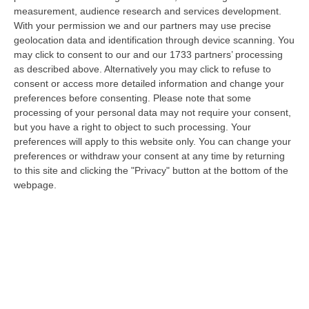
del
Magna Graecia Film Festival
è il Corriere
measurement, audience research and services development.
della Sera che, nell’edizione di ieri, ha
With your permission we and our partners may use precise
dedicato due pagine all’evento in programma
geolocation data and identification through device scanning. You
may click to consent to our and our 1733 partners’ processing
a
Soverato (Cz) dal 26 luglio al 2
as described above. Alternatively you may click to refuse to
agosto
prossimi. Il fondatore e direttore
consent or access more detailed information and change your
preferences before consenting.
Please note that some
artistico Gianvito Casadonte ha raccontato il
processing of your personal data may not require your consent,
lungo percorso del festival, giunto alla
but you have a right to object to such processing. Your
preferences will apply to this website only. You can change your
ventiduesima edizione, che quest’anno
preferences or withdraw your consent at any time by returning
ritorna nel luogo dove è nato il sogno di
to this site and clicking the "Privacy" button at the bottom of the
portare i grandi nomi del cinema in Calabria.
webpage.
Una nuova narrazione del territorio, oltre
stereotipi e criticità: un progetto che ha al
suo centro soprattutto le giovani generazioni,
con la volontà e l’impegno di coltivare il
pubblico del futuro e formare gli studenti ad