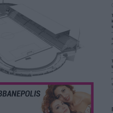
T
i
s
“
s
m
T
t
“
r
s