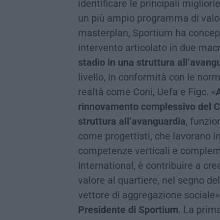
identificare le principali migliori
un più ampio programma di valor
masterplan, Sportium ha concepit
intervento articolato in due mac
stadio in una struttura all’avang
livello, in conformità con le norm
realtà come Coni, Uefa e Figc. «
rinnovamento complessivo del Cer
struttura all’avanguardia
, funzio
come progettisti, che lavorano in
competenze verticali e complem
International, è contribuire a cre
valore al quartiere, nel segno de
vettore di aggregazione sociale»
Presidente di Sportium
. La prima