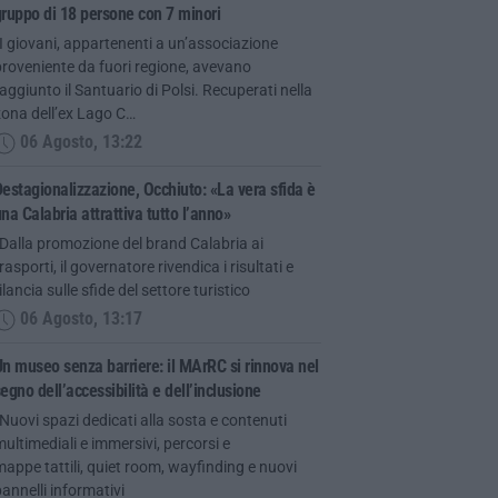
ruppo di 18 persone con 7 minori
I giovani, appartenenti a un’associazione
roveniente da fuori regione, avevano
aggiunto il Santuario di Polsi. Recuperati nella
zona dell’ex Lago C…
06 Agosto, 13:22
estagionalizzazione, Occhiuto: «La vera sfida è
na Calabria attrattiva tutto l’anno»
Dalla promozione del brand Calabria ai
rasporti, il governatore rivendica i risultati e
ilancia sulle sfide del settore turistico
06 Agosto, 13:17
n museo senza barriere: il MArRC si rinnova nel
egno dell’accessibilità e dell’inclusione
Nuovi spazi dedicati alla sosta e contenuti
ultimediali e immersivi, percorsi e
appe tattili, quiet room, wayfinding e nuovi
annelli informativi