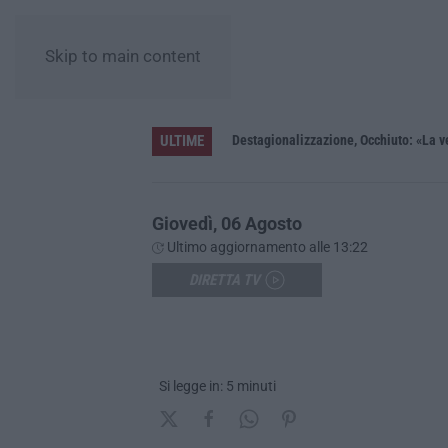
Skip to main content
ULTIME
trattiva tutto l’anno»
Un museo senza barriere: il MArRC si
Giovedì, 06 Agosto
Ultimo aggiornamento alle 13:22
DIRETTA TV
Si legge in: 5 minuti