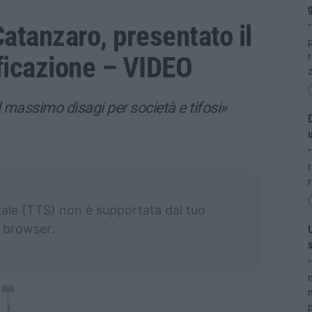
g
atanzaro, presentato il
“
p
ificazione – VIDEO
r
l massimo disagi per società e tifosi»
D
u
“
t
r
cale (TTS) non è supportata dal tuo
browser.
U
s
“
m
m
p