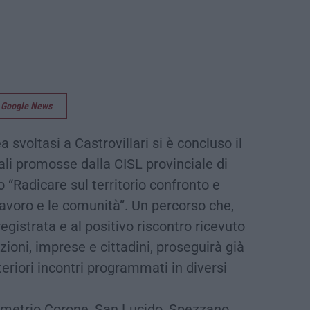
su Google News
 svoltasi a Castrovillari si è concluso il
li promosse dalla CISL provinciale di
 “Radicare sul territorio confronto e
 lavoro e le comunità”. Un percorso che,
egistrata e al positivo riscontro ricevuto
zioni, imprese e cittadini, proseguirà già
eriori incontri programmati in diversi
emetrio Corone, San Lucido, Spezzano