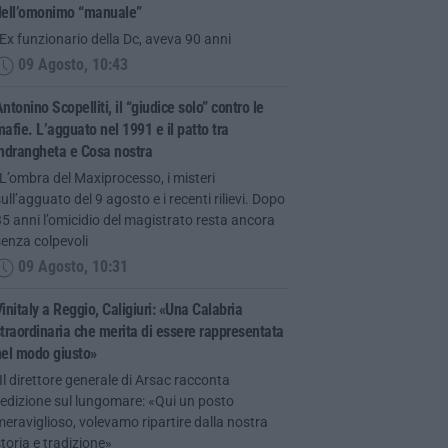
dell’omonimo “manuale”
Ex funzionario della Dc, aveva 90 anni
09 Agosto, 10:43
ntonino Scopelliti, il “giudice solo” contro le
afie. L’agguato nel 1991 e il patto tra
‘ndrangheta e Cosa nostra
L’ombra del Maxiprocesso, i misteri
ull’agguato del 9 agosto e i recenti rilievi. Dopo
5 anni l’omicidio del magistrato resta ancora
enza colpevoli
09 Agosto, 10:31
initaly a Reggio, Caligiuri: «Una Calabria
traordinaria che merita di essere rappresentata
nel modo giusto»
Il direttore generale di Arsac racconta
’edizione sul lungomare: «Qui un posto
eraviglioso, volevamo ripartire dalla nostra
toria e tradizione»