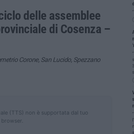
ciclo delle assemblee
“
provinciale di Cosenza –
A
m
“
emetrio Corone, San Lucido, Spezzano
s
3
s
V
s
cale (TTS) non è supportata dal tuo
“
browser.
l
m
s