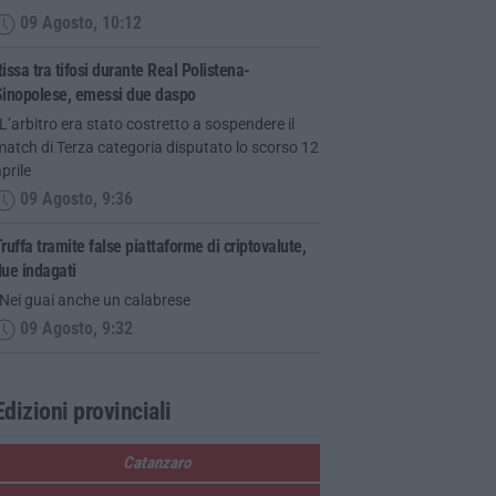
09 Agosto, 10:12
issa tra tifosi durante Real Polistena-
Sinopolese, emessi due daspo
L’arbitro era stato costretto a sospendere il
atch di Terza categoria disputato lo scorso 12
prile
09 Agosto, 9:36
ruffa tramite false piattaforme di criptovalute,
ue indagati
“Nei guai anche un calabrese
09 Agosto, 9:32
Edizioni provinciali
Catanzaro