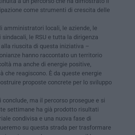
tinuità a un percorso che ha dimostrato il
cipazione come strumenti di crescita delle
li amministratori locali, le aziende, le
ti sindacali, le RSU e tutta la dirigenza
lla riuscita di questa iniziativa –
onianze hanno raccontato un territorio
coltà ma anche di energie positive,
à che reagiscono. È da queste energie
ostruire proposte concrete per lo sviluppo
i conclude, ma il percorso prosegue e si
ste settimane ha già prodotto risultati
riale condivisa e una nuova fase di
nueremo su questa strada per trasformare