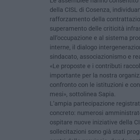
Le assemblee hanno consentito di
della CISL di Cosenza, individuan
rafforzamento della contrattazione
superamento delle criticità infras
all’occupazione e al sistema prod
interne, il dialogo intergenerazion
sindacato, associazionismo e re
«Le proposte e i contributi racc
importante per la nostra organiz
confronto con le istituzioni e con 
mesi», sottolinea Sapia.
L’ampia partecipazione registrata
concreto: numerosi amministrato
ospitare nuove iniziative della CI
sollecitazioni sono già stati pro