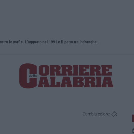
Antonino Scopelliti, il “giudice solo” contro le mafie. L’agguato nel 1991 e il patto tra ‘ndrangheta e Cosa nostra
Cambia colore:
È