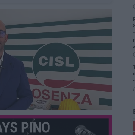
R
“
m
a
T
d