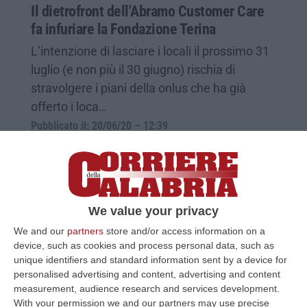
Il dietrofront dell'Abramo Customer Care
fa infuriare la Fondazione Terina
L’intenzione di lasciare i locali il prossimo 31
luglio (e non più il 30 giugno) rischia di
stravolgere i piani della onlus che ha già
offerto i loca…
Pubblicato il: 20/06/20 – 12:39
We value your privacy
We and our
partners
store and/or access information on a
device, such as cookies and process personal data, such as
unique identifiers and standard information sent by a device for
personalised advertising and content, advertising and content
measurement, audience research and services development.
With your permission we and our partners may use precise