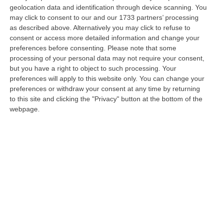
geolocation data and identification through device scanning. You
Il Centro Inail di Lamezia si svuota, sei
may click to consent to our and our 1733 partners’ processing
fisiatri restano senza contratto
as described above. Alternatively you may click to refuse to
consent or access more detailed information and change your
Nonostante i numeri positivi del Polo
preferences before consenting.
Please note that some
integrato, inaugurato solo due anni fa, i sei
processing of your personal data may not require your consent,
medici hanno visto cessare il loro rapporto di
but you have a right to object to such processing. Your
preferences will apply to this website only. You can change your
lavoro con l’Asp d…
preferences or withdraw your consent at any time by returning
Pubblicato il: 20/06/20 – 7:28
to this site and clicking the "Privacy" button at the bottom of the
webpage.