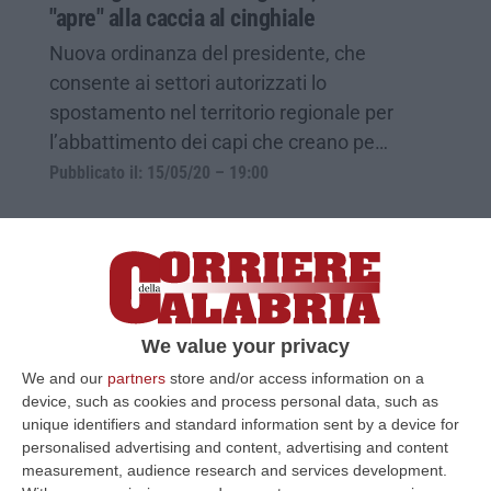
"apre" alla caccia al cinghiale
Nuova ordinanza del presidente, che
consente ai settori autorizzati lo
spostamento nel territorio regionale per
l’abbattimento dei capi che creano pe…
Pubblicato il: 15/05/20 – 19:00
We value your privacy
We and our
partners
store and/or access information on a
device, such as cookies and process personal data, such as
unique identifiers and standard information sent by a device for
personalised advertising and content, advertising and content
measurement, audience research and services development.