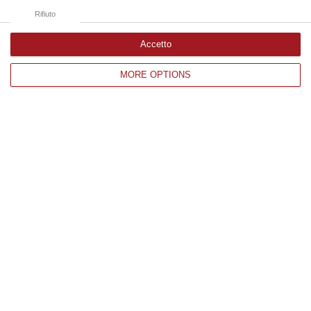
Rifiuto
Accetto
Pitaro (Misto): «Santelli inviti in Cittadella
MORE OPTIONS
le 14 "bandiere blu"»
REGGIO CALABRIA «In questo drammatico
frangente economico e sociale, i 14 Comuni
a “bandiera blu” rappresentano per la
Calabria motivo d’orgoglio e…
Pubblicato il: 15/05/20 – 13:00
1
…
1.711
1.712
1.713
1.714
1.715
1.716
1.717
…
2.156