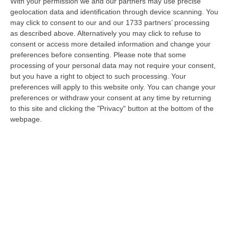
Il Corsera: «La Calabria non invia i dati al
With your permission we and our partners may use precise
geolocation data and identification through device scanning. You
governo». Ma nell'elenco degli
may click to consent to our and our 1733 partners’ processing
inadempienti la Regione non c'è
as described above. Alternatively you may click to refuse to
Un servizio del Corriere della Sera segnala il
consent or access more detailed information and change your
preferences before consenting.
Please note that some
ritardo nella trasmissione degli ultimi
processing of your personal data may not require your consent,
elementi al Consiglio dei ministri per
but you have a right to object to such processing. Your
consentire la ripartenz…
preferences will apply to this website only. You can change your
preferences or withdraw your consent at any time by returning
Pubblicato il: 15/05/20 – 18:43
to this site and clicking the "Privacy" button at the bottom of the
webpage.