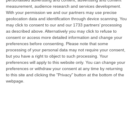
measurement, audience research and services development.
With your permission we and our partners may use precise
geolocation data and identification through device scanning. You
Dall’Africa a Cutro, la Settimana
may click to consent to our and our 1733 partners’ processing
Benedettina accende i riflettori sugli
as described above. Alternatively you may click to refuse to
consent or access more detailed information and change your
ultimi della Terra
preferences before consenting.
Please note that some
La rassegna di quest’anno si sviluppa attorno
processing of your personal data may not require your consent,
but you have a right to object to such processing. Your
a un tema di profonda attualità: “Sotto lo
preferences will apply to this website only. You can change your
stesso cielo: Connessioni spirituali tra popoli
preferences or withdraw your consent at any time by returning
e culture”
to this site and clicking the "Privacy" button at the bottom of the
webpage.
Pubblicato il: 28/07/26 – 14:47