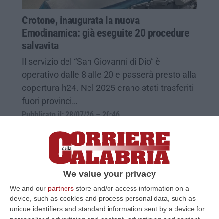
Crotone, inaugurata la nuova
Emodinamica: già eseguite 20 procedure
salvavita
Il servizio del “San Giovanni di Dio” è
operativo dalle 8 alle 20 e passerà presto alla
copertura h24. Nel 2025 erano stati trasferiti
fuori provinci…
Pubblicato il: 28/07/26 – 20:46
We value your privacy
We and our
partners
store and/or access information on a
device, such as cookies and process personal data, such as
unique identifiers and standard information sent by a device for
personalised advertising and content, advertising and content