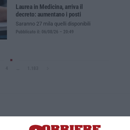
Laurea in Medicina, arriva il
decreto: aumentano i posti
Saranno 27 mila quelli disponibili
Pubblicato il: 06/08/26 – 20:49
4
…
1.183
ica di News&Com S.r.l ©2012-
-2026. Tutti i diritti riservati.
ia, Lamezia Terme (CZ)