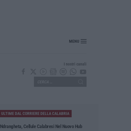
ll’Immacolata Concezione di Catanzaro, Ferro: «finanziamento da 800 milioni d
MENU
I nostri canali
ULTIME DAL CORRIERE DELLA CALABRIA
’Ndrangheta, Cellule Calabresi Nel Nuovo Hub