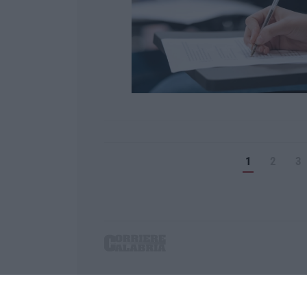
1
2
3
Corriere delle Calabria è una testata giornalist
P.IVA. 03199620794, Via del mare 6/G, S.Eufem