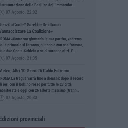
ristrutturazione della Basilica dell’Immacolat…
07 Agosto, 22:02
Renzi: «Conte? Sarebbe Delittuoso
Vannaccizzare La Coalizione»
“ROMA «Conte sta giocando la sua partita, vedremo
se le primarie si faranno, quando e con che formato,
se a due Conte-Schlein o se ci saranno altri. E…
07 Agosto, 21:35
Meteo, Altri 10 Giorni Di Caldo Estremo
“ROMA La tregua varrà fino a domani: dopo il record
di ieri con il bollino rosso per tutte le 27 città
monitorate e oggi con 26 allerte massimo (trann…
07 Agosto, 20:33
Edizioni provinciali