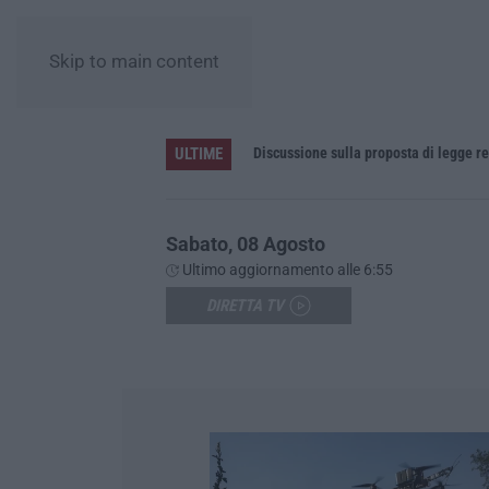
Skip to main content
ULTIME
’Ndrangheta, cellule calabresi nel nuovo hub africano della cocaina: il Senegal crocevia verso l’Europa
Discussione sulla proposta di legge re
Sabato, 08 Agosto
Ultimo aggiornamento alle 6:55
DIRETTA TV