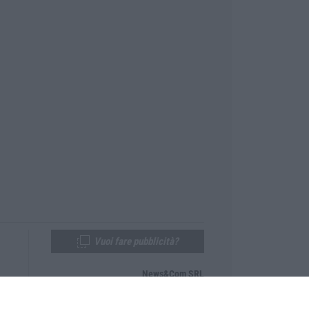
Vuoi fare pubblicità?
News&Com SRL
Telefono:
0968-53665