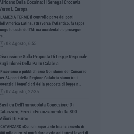
Africano Della Cocaina: Il Senegal Crocevia
Verso L’Europa
“LAMEZIA TERME Il controllo parte dai porti
dell’America Latina, attraversa l’Atlantico, fa tappa
lungo le coste dell’Africa occidentale e prosegue
ve…
08 Agosto, 6:55
Discussione Sulla Proposta Di Legge Regionale
Sugli Idonei Della Pa In Calabria
“Riceviamo e pubblichiamo Noi idonei del Concorso
per 54 posti della Regione Calabria siamo tra i
potenziali beneficiari della proposta di legge n…
07 Agosto, 22:35
Basilica Dell’Immacolata Concezione Di
Catanzaro, Ferro: «finanziamento Da 800
Milioni Di Euro»
“CATANZARO «Con un importante finanziamento di
800 mila euro, si potrà dare avvio agli attesi lavori di