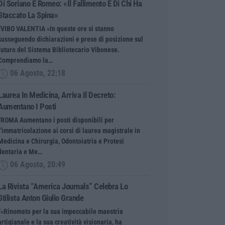
Di Soriano E Romeo: «Il Fallimento È Di Chi Ha
Staccato La Spina»
“VIBO VALENTIA «In queste ore si stanno
susseguendo dichiarazioni e prese di posizione sul
futuro del Sistema Bibliotecario Vibonese.
Comprendiamo la…
06 Agosto, 22:18
Laurea In Medicina, Arriva Il Decreto:
Aumentano I Posti
“ROMA Aumentano i posti disponibili per
l’immatricolazione ai corsi di laurea magistrale in
Medicina e Chirurgia, Odontoiatria e Protesi
dentaria e Me…
06 Agosto, 20:49
La Rivista “America Journals” Celebra Lo
Stilista Anton Giulio Grande
“«Rinomato per la sua impeccabile maestria
artigianale e la sua creatività visionaria, ha