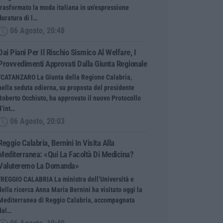
trasformato la moda italiana in un’espressione
duratura di l…
06 Agosto, 20:48
Dai Piani Per Il Rischio Sismico Al Welfare, I
Provvedimenti Approvati Dalla Giunta Regionale
“CATANZARO La Giunta della Regione Calabria,
nella seduta odierna, su proposta del presidente
Roberto Occhiuto, ha approvato il nuovo Protocollo
d’int…
06 Agosto, 20:03
Reggio Calabria, Bernini In Visita Alla
Mediterranea: «Qui La Facoltà Di Medicina?
Valuteremo La Domanda»
“REGGIO CALABRIA La ministra dell’Università e
della ricerca Anna Maria Bernini ha visitato oggi la
Mediterranea di Reggio Calabria, accompagnata
dal…