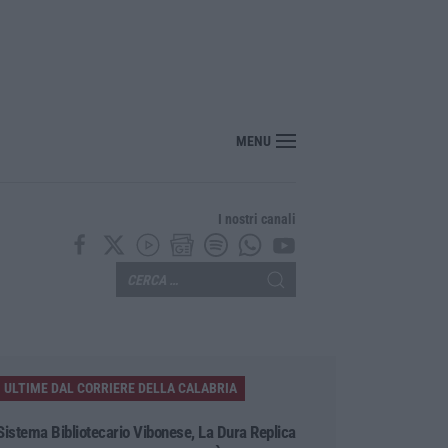
“America Journals” celebra lo stilista Anton Giulio Grande
MENU
I nostri canali
ULTIME DAL CORRIERE DELLA CALABRIA
Sistema Bibliotecario Vibonese, La Dura Replica