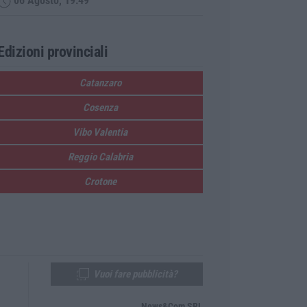
06 Agosto, 19:49
Edizioni provinciali
Catanzaro
Cosenza
Vibo Valentia
Reggio Calabria
Crotone
Vuoi fare pubblicità?
News&Com SRL