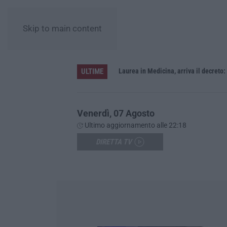
Skip to main content
ULTIME
Sistema bibliotecario vibonese, la dura replica di Soriano e Romeo: «Il fallimento è di chi ha staccato la spina»
Laurea in Medicina, arriva il decreto:
Venerdì, 07 Agosto
Ultimo aggiornamento alle 22:18
DIRETTA TV