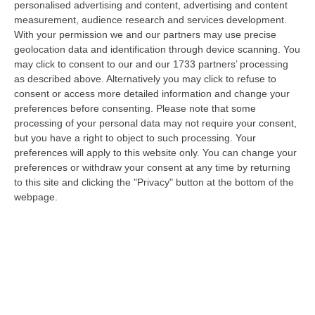
personalised advertising and content, advertising and content
“CATANZARO La Corte dei Conti promuove “con riserva” (con molte
measurement, audience research and services development.
riserve…) la produzione legislativa della Regione Calabria nel 2025.
With your permission we and our partners may use precise
Nella r…
geolocation data and identification through device scanning. You
08 Agosto, 14:34
may click to consent to our and our 1733 partners’ processing
as described above. Alternatively you may click to refuse to
Travolge I Ciclisti E Poi Torna Indietro Per Investirli Ancora:
consent or access more detailed information and change your
Fermato
preferences before consenting.
Please note that some
“Una mattinata in bicicletta si è trasformata in una scena di violenza a
processing of your personal data may not require your consent,
Lanzo Torinese, lungo la strada che conduce verso Coassolo. Un auto…
but you have a right to object to such processing. Your
preferences will apply to this website only. You can change your
08 Agosto, 13:18
preferences or withdraw your consent at any time by returning
to this site and clicking the "Privacy" button at the bottom of the
Investimenti Sostenibili 4.0, 448 Milioni Per Le Imprese Del Sud
webpage.
“Quattrocentoquarantotto milioni di euro per sostenere gli investimenti
innovativi e sostenibili delle imprese del Mezzogiorno, Calabria com…
08 Agosto, 12:29
Elettricista Morto Folgorato A Calanna, Disposta L’autopsia:
Sequestrato Il Furgone Della Ditta
“REGGIO CALABRIA La Procura della Repubblica di Reggio Calabria ha