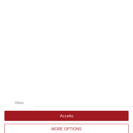
disposto l’autopsia sul corpo di Antonino Fabio Calabrò, l’elettricista d…
08 Agosto, 12:09
Edizioni provinciali
Catanzaro
Cosenza
Vibo Valentia
Reggio Calabria
Crotone
Rifiuto
Accetto
MORE OPTIONS