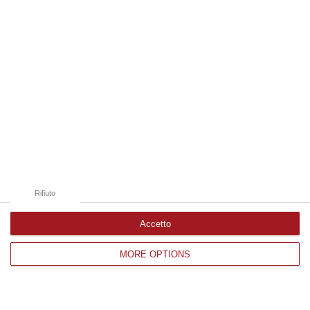
Edizioni provinciali
Catanzaro
Cosenza
Vibo Valentia
Reggio Calabria
Crotone
Rifiuto
Accetto
Corriere delle Calabria è una testata giornalistica di News&Com S.r.l
MORE OPTIONS
©2012-
-2026. Tutti i diritti riservati.
P.IVA. 03199620794, Via del mare 6/G, S.Eufemia, Lamezia Terme
(CZ)