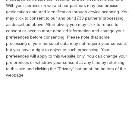
La Spesa Per I Farmaci Sfiora I 40 Miliardi: Aumento Del 6% Nel
With your permission we and our partners may use precise
2025
geolocation data and identification through device scanning. You
“ROMA Cresce la spesa farmaceutica in Italia, raggiungendo i 39,3
may click to consent to our and our 1733 partners’ processing
miliardi di euro complessivi nel 2025, con un aumento del 6% rispetto
as described above. Alternatively you may click to refuse to
all’…
consent or access more detailed information and change your
07 Agosto, 8:01
preferences before consenting.
Please note that some
processing of your personal data may not require your consent,
Isola Capo Rizzuto, Sequestrata Discarica Abusiva A Pochi Passi
but you have a right to object to such processing. Your
Dal Centro
preferences will apply to this website only. You can change your
preferences or withdraw your consent at any time by returning
“CROTONE Elettrodomestici abbandonati, copertoni, plastica e sacchi di
to this site and clicking the "Privacy" button at the bottom of the
spazzatura parzialmente dati alle fiamme. È questo lo scenario di gra…
webpage.
07 Agosto, 7:47
Ponte, I Prossimi Step: Nuova Delibera Cipess E Corte Dei Conti
“ROMA Nuovo tassello nell’iter autorizzativo del Ponte sullo Stretto di
Messina. L’Assemblea generale del Consiglio Superiore dei Lavori Pub…
07 Agosto, 7:02