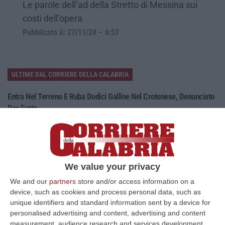
Le parole dell’ad della Stretto di Messina sui
costi dell’opera
Pubblicato il: 27/11/24 – 6:57
ULTIME DAL CORRIERE DELLA CALABRIA
Entra Nel Terreno E Ruba Dodici Galline Nel Crotonese, Denunciato
Per Furto
“PETILIA POLICASTRO Nell’ambito dell’intensificazione dei servizi di
controllo del territorio disposti dalla Compagnia Carabinieri di Petili…
07 Agosto, 8:27
Etna, Fontana Di Lava: Voli Dirottati
We value your privacy
“CATANIA Nuova fase parossistica sull’Etna con fontana di lava presente
We and our
partners
store and/or access information on a
al cratere Voragine e una nube eruttiva che si disperde in direzione…
device, such as cookies and process personal data, such as
unique identifiers and standard information sent by a device for
07 Agosto, 8:07
personalised advertising and content, advertising and content
measurement, audience research and services development.