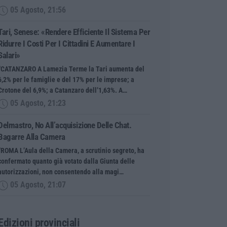
05 Agosto, 21:56
Tari, Senese: «Rendere Efficiente Il Sistema Per
Ridurre I Costi Per I Cittadini E Aumentare I
Salari»
“CATANZARO A Lamezia Terme la Tari aumenta del
6,2% per le famiglie e del 17% per le imprese; a
Crotone del 6,9%; a Catanzaro dell’1,63%. A…
05 Agosto, 21:23
Delmastro, No All’acquisizione Delle Chat.
Bagarre Alla Camera
“ROMA L’Aula della Camera, a scrutinio segreto, ha
confermato quanto già votato dalla Giunta delle
autorizzazioni, non consentendo alla magi…
05 Agosto, 21:07
Edizioni provinciali