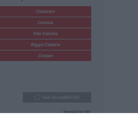
Catanzaro
Cosenza
Vibo Valentia
Reggio Calabria
Crotone
Vuoi fare pubblicità?
News&Com SRL
Telefono:
0968-53665
Email:
newsandcom@gmail.com