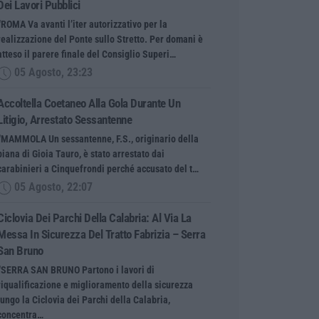
Dei Lavori Pubblici
“ROMA Va avanti l’iter autorizzativo per la
realizzazione del Ponte sullo Stretto. Per domani è
atteso il parere finale del Consiglio Superi…
05 Agosto, 23:23
Accoltella Coetaneo Alla Gola Durante Un
Litigio, Arrestato Sessantenne
“MAMMOLA Un sessantenne, F.S., originario della
piana di Gioia Tauro, è stato arrestato dai
carabinieri a Cinquefrondi perché accusato del t…
05 Agosto, 22:07
Ciclovia Dei Parchi Della Calabria: Al Via La
Messa In Sicurezza Del Tratto Fabrizia – Serra
San Bruno
“SERRA SAN BRUNO Partono i lavori di
riqualificazione e miglioramento della sicurezza
lungo la Ciclovia dei Parchi della Calabria,
concentra…