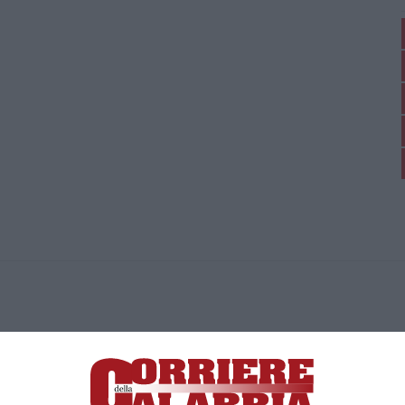
ica di News&Com S.r.l ©2012-
-2026. Tutti i diritti riservati.
ia, Lamezia Terme (CZ)
irettore responsabile Paola Militano |
Privacy