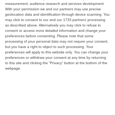
08 Agosto, 16:22
measurement, audience research and services development.
With your permission we and our partners may use precise
Franz Caruso: «Casa, Giovani E Lavoro Sono Le Sfide Del
geolocation data and identification through device scanning. You
Riformismo Di Oggi»
may click to consent to our and our 1733 partners’ processing
as described above. Alternatively you may click to refuse to
“COSENZA «Cosenza saprà rispondere positivamente alla raccolta firme
consent or access more detailed information and change your
promossa da Avanti PSI, perché gli obiettivi che la animano mettono al…
preferences before consenting.
Please note that some
08 Agosto, 16:00
processing of your personal data may not require your consent,
but you have a right to object to such processing. Your
Fondi Migranti, I Legali Dopo La Sentenza: «Chi Ha Aiutato L’Italia
preferences will apply to this website only. You can change your
Dovrà Pagare Le Spese Della Solidarietà Sociale»
preferences or withdraw your consent at any time by returning
“Con la sentenza n° 129 del 2026, la seconda sezione giurisdizionale
to this site and clicking the "Privacy" button at the bottom of the
centrale di appello della Corte dei Conti, il 06 agosto 2026 ha messo l…
webpage.
08 Agosto, 15:54
Meloni Contro Cgil: «Vergognoso». Landini: «Non Ci Voltiamo
Mai»
” «Voltare le spalle durante la commemorazione di Marcinelle è un gesto
grave e vergognoso. Oggi, durante la cerimonia per i 262 lavoratori…
08 Agosto, 15:11