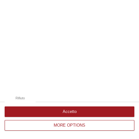
Edizioni provinciali
Catanzaro
Cosenza
Vibo Valentia
Reggio Calabria
Crotone
Rifiuto
Accetto
MORE OPTIONS
Corriere delle Calabria è una testata giornalistica di News&Com S.r.l
©2012-
-2026. Tutti i diritti riservati.