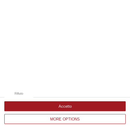
Edizioni provinciali
Catanzaro
Cosenza
Vibo Valentia
Reggio Calabria
Crotone
Rifiuto
Accetto
MORE OPTIONS
Corriere delle Calabria è una testata giornalistica di News&Com S.r.l