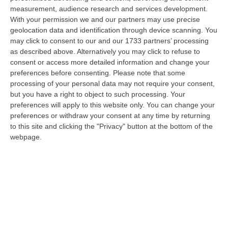
measurement, audience research and services development.
Alto Tirreno Cosentino, Incendi Alimentati Da Caldo E Vento:
With your permission we and our partners may use precise
Fiamme Anche A Verbicaro
geolocation data and identification through device scanning. You
“Numerosi incendi sono in corso nella zona dell’Alto Tirreno cosentino,
may click to consent to our and our 1733 partners’ processing
favoriti dalle alte temperature e dal vento che stanno rendendo part…
as described above. Alternatively you may click to refuse to
07 Agosto, 18:57
consent or access more detailed information and change your
preferences before consenting.
Please note that some
Leucemia Mieloide Acuta, Da Una Ricerca Nuove Terapie Per
processing of your personal data may not require your consent,
Superare La Resistenza Ai Farmaci
but you have a right to object to such processing. Your
preferences will apply to this website only. You can change your
“ROMA I farmaci mirati contro la mutazione di FLT3 nella leucemia
preferences or withdraw your consent at any time by returning
mieloide acuta (Lma) uccidono le cellule tumorali attivando la
to this site and clicking the "Privacy" button at the bottom of the
ferroptosi…
webpage.
07 Agosto, 18:43
Musica D’autore E Desideri Sotto Le Stelle, La “Notte Dei Falò”
Torna A Schiavonea
“CORIGLIANO ROSSANOLa spiaggia di Schiavonea a Corigliano-Rossano
nella notte di San Lorenzo ospita la seconda edizione della “Notte dei
Fal…
07 Agosto, 18:19