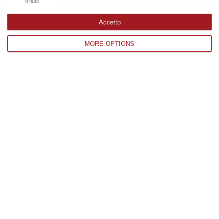
Rifiuto
Accetto
Edizioni provinciali
MORE OPTIONS
Catanzaro
Cosenza
Vibo Valentia
Reggio Calabria
Crotone
Corriere delle Calabria è una testata giornalistica di News&Com S.r.l
©2012-
-2026. Tutti i diritti riservati.