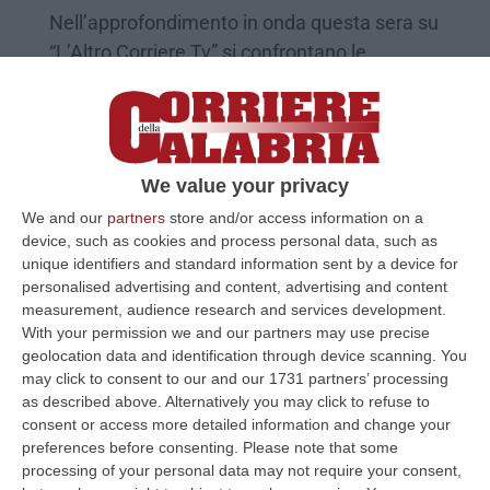
Nell’approfondimento in onda questa sera su
“L’Altro Corriere Tv” si confrontano le
posizione del vice presidente dell’Autorità
idrica della Calabria…
Pubblicato il: 09/12/20 – 17:09
We value your privacy
We and our
partners
store and/or access information on a
device, such as cookies and process personal data, such as
unique identifiers and standard information sent by a device for
personalised advertising and content, advertising and content
measurement, audience research and services development.
With your permission we and our partners may use precise
geolocation data and identification through device scanning. You
may click to consent to our and our 1731 partners’ processing
as described above. Alternatively you may click to refuse to
consent or access more detailed information and change your
preferences before consenting.
Please note that some
Nasce il distretto rurale del cibo del
processing of your personal data may not require your consent,