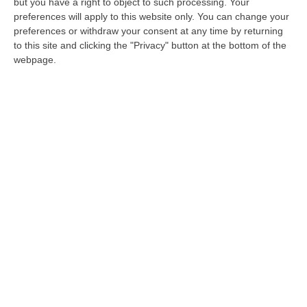
Reventino
but you have a right to object to such processing. Your
preferences will apply to this website only. You can change your
Il sindaco di Cicala, Alessandro Falvo, è stato
preferences or withdraw your consent at any time by returning
designato presidente del Cda. Si conclude
to this site and clicking the "Privacy" button at the bottom of the
così l’iter iniziato dal presidente del Gal
webpage.
Reventino, Fran…
Pubblicato il: 05/08/20 – 9:38
ULTIME DAL CORRIERE DELLA CALABRIA
Appalti Pubblici Gestiti Da Una Struttura “ombra” Tra Sicilia E
Reggio Calabria: 12 Misure Cautelari
“REGGIO CALABRIA Una struttura aziendale “ombra”, diretta occultamente
da un imprenditore condannato in via definitiva per concorso esterno…
06 Agosto, 11:55
Reggio Calabria, Due Poliziotti Fuori Servizio Salvano Una Donna
Colta Da Un Malore In Spiaggia