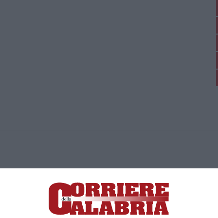
ica di News&Com S.r.l ©2012-
-2026. Tutti i diritti riservati.
ia, Lamezia Terme (CZ)
irettore responsabile Paola Militano |
Privacy