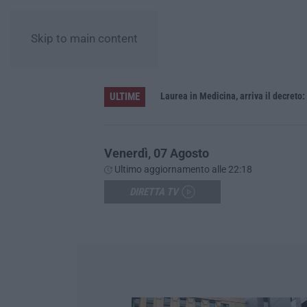
Skip to main content
ULTIME
Sistema bibliotecario vibonese, la dura replica di Soriano e Romeo: «Il fallimento è di chi ha staccato la spina»
Laurea in Medicina, arriva il decreto:
Venerdì, 07 Agosto
Ultimo aggiornamento alle 22:18
DIRETTA TV