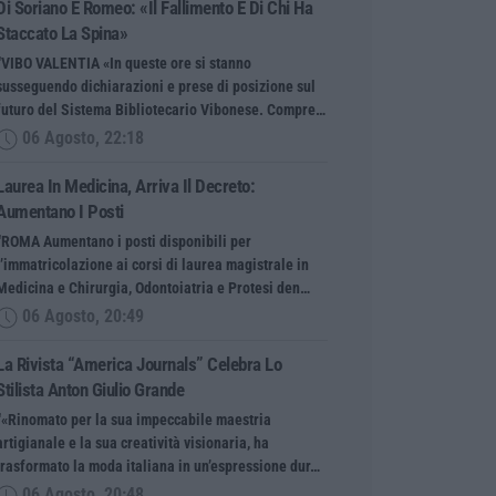
Di Soriano E Romeo: «Il Fallimento È Di Chi Ha
Staccato La Spina»
“VIBO VALENTIA «In queste ore si stanno
susseguendo dichiarazioni e prese di posizione sul
futuro del Sistema Bibliotecario Vibonese. Compre…
06 Agosto, 22:18
Laurea In Medicina, Arriva Il Decreto:
Aumentano I Posti
“ROMA Aumentano i posti disponibili per
l’immatricolazione ai corsi di laurea magistrale in
Medicina e Chirurgia, Odontoiatria e Protesi den…
06 Agosto, 20:49
La Rivista “America Journals” Celebra Lo
Stilista Anton Giulio Grande
“«Rinomato per la sua impeccabile maestria
artigianale e la sua creatività visionaria, ha
trasformato la moda italiana in un’espressione dur…
06 Agosto, 20:48