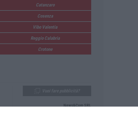
Catanzaro
Cosenza
Vibo Valentia
Reggio Calabria
Crotone
Vuoi fare pubblicità?
News&Com SRL
Telefono:
0968-53665
Email:
newsandcom@gmail.com