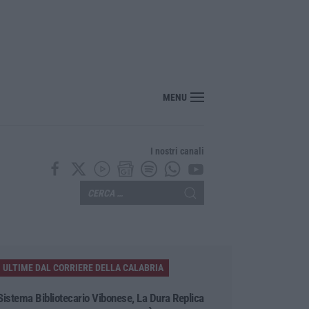
“America Journals” celebra lo stilista Anton Giulio Grande
MENU
I nostri canali
ULTIME DAL CORRIERE DELLA CALABRIA
Sistema Bibliotecario Vibonese, La Dura Replica