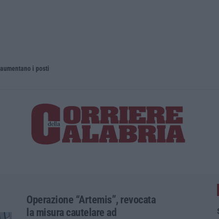
 aumentano i posti
La rivista 
Operazione “Artemis”, revocata
la misura cautelare ad