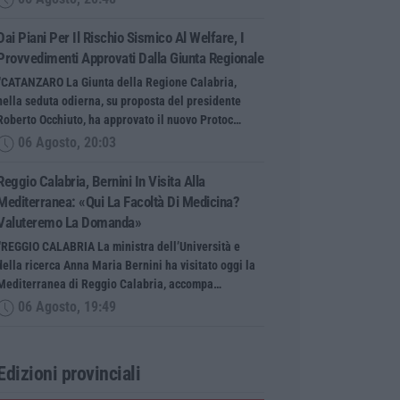
Dai Piani Per Il Rischio Sismico Al Welfare, I
Provvedimenti Approvati Dalla Giunta Regionale
“CATANZARO La Giunta della Regione Calabria,
nella seduta odierna, su proposta del presidente
Roberto Occhiuto, ha approvato il nuovo Protoc…
06 Agosto, 20:03
Reggio Calabria, Bernini In Visita Alla
Mediterranea: «Qui La Facoltà Di Medicina?
Valuteremo La Domanda»
“REGGIO CALABRIA La ministra dell’Università e
della ricerca Anna Maria Bernini ha visitato oggi la
Mediterranea di Reggio Calabria, accompa…
06 Agosto, 19:49
Edizioni provinciali