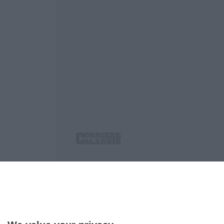
Corriere delle Calabria è una testata giornalist
P.IVA. 03199620794, Via del mare 6/G, S.Eufem
Iscrizione tribunale di Lamezia Terme 5/2011 - D
Effettua una ricerca sul Corriere delle Calabria