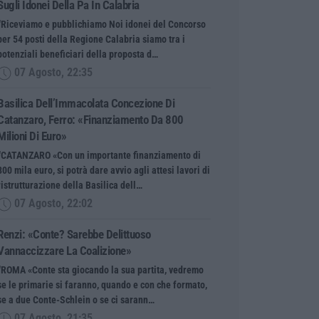
Sugli Idonei Della Pa In Calabria
“Riceviamo e pubblichiamo Noi idonei del Concorso
per 54 posti della Regione Calabria siamo tra i
potenziali beneficiari della proposta d…
07 Agosto, 22:35
Basilica Dell’Immacolata Concezione Di
Catanzaro, Ferro: «finanziamento Da 800
Milioni Di Euro»
“CATANZARO «Con un importante finanziamento di
800 mila euro, si potrà dare avvio agli attesi lavori di
ristrutturazione della Basilica dell…
07 Agosto, 22:02
Renzi: «Conte? Sarebbe Delittuoso
Vannaccizzare La Coalizione»
“ROMA «Conte sta giocando la sua partita, vedremo
se le primarie si faranno, quando e con che formato,
se a due Conte-Schlein o se ci sarann…
07 Agosto, 21:35