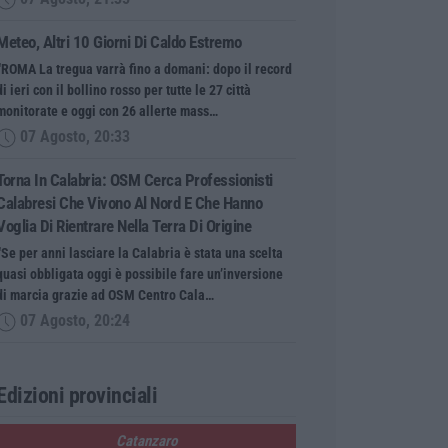
Meteo, Altri 10 Giorni Di Caldo Estremo
“ROMA La tregua varrà fino a domani: dopo il record
di ieri con il bollino rosso per tutte le 27 città
monitorate e oggi con 26 allerte mass…
07 Agosto, 20:33
Torna In Calabria: OSM Cerca Professionisti
Calabresi Che Vivono Al Nord E Che Hanno
Voglia Di Rientrare Nella Terra Di Origine
“Se per anni lasciare la Calabria è stata una scelta
quasi obbligata oggi è possibile fare un’inversione
di marcia grazie ad OSM Centro Cala…
07 Agosto, 20:24
Edizioni provinciali
Catanzaro