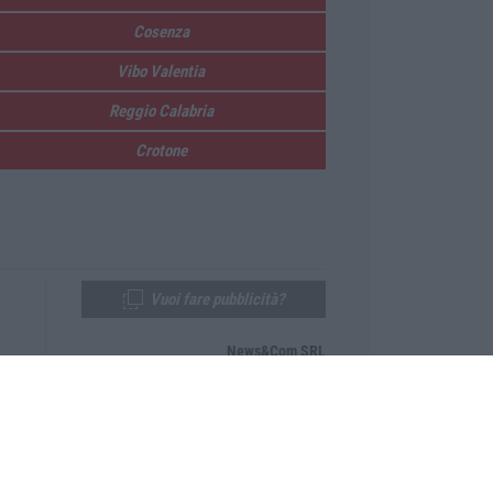
Cosenza
Vibo Valentia
Reggio Calabria
Crotone
Vuoi fare pubblicità?
News&Com SRL
Telefono:
0968-53665
Email:
newsandcom@gmail.com