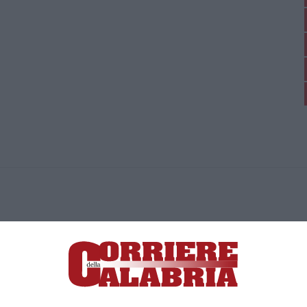
ica di News&Com S.r.l ©2012-
-2026. Tutti i diritti riservati.
ia, Lamezia Terme (CZ)
irettore responsabile Paola Militano |
Privacy