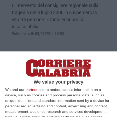
L’intervento del consigliere regionale sulla
tragedia del 3 luglio 2006 in cui persero la
vita tre persone: «Danni economici
incalcolabili»
Pubblicato il: 03/07/23 – 10:53
We value your privacy
We and our
partners
store and/or access information on a
device, such as cookies and process personal data, such as
unique identifiers and standard information sent by a device for
personalised advertising and content, advertising and content
Fondi alluvione Vibo, Spirlì: «Nessuno
measurement, audience research and services development.