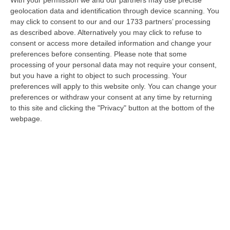
scippo, i 15 milioni sono ancora
With your permission we and our partners may use precise
geolocation data and identification through device scanning. You
disponibili»
may click to consent to our and our 1733 partners’ processing
Il presidente facente funzioni risponde ad
as described above. Alternatively you may click to refuse to
alcune ricostruzioni apparse sulla stampa:
consent or access more detailed information and change your
preferences before consenting.
Please note that some
«Le risorse sono pronte per essere utilizzate»
processing of your personal data may not require your consent,
Pubblicato il: 11/06/21 – 12:39
but you have a right to object to such processing. Your
preferences will apply to this website only. You can change your
preferences or withdraw your consent at any time by returning
to this site and clicking the "Privacy" button at the bottom of the
webpage.
Nuovi interventi a Vibo. A 11 anni