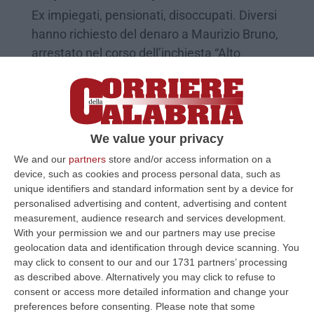
Ex impiegati, pensionati, disoccupati. Diversi
hanno richiesto del denaro a Maurizio Bruno,
arrestato nel corso dell’inchiesta “Alto
Tasso”. Un testi…
Pubblicato il: 31/05/20 – 16:21
We value your privacy
We and our
partners
store and/or access information on a
device, such as cookies and process personal data, such as
unique identifiers and standard information sent by a device for
personalised advertising and content, advertising and content
measurement, audience research and services development.
With your permission we and our partners may use precise
geolocation data and identification through device scanning. You
may click to consent to our and our 1731 partners’ processing
as described above. Alternatively you may click to refuse to
consent or access more detailed information and change your
«Sotto usura per curare il figlio». Nelle
preferences before consenting.
Please note that some