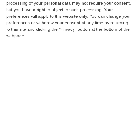
mani dei "cravattari" c'erano 16 persone -
processing of your personal data may not require your consent,
VIDEO
but you have a right to object to such processing. Your
preferences will apply to this website only. You can change your
Cinque le persone indagate per l’operazione
preferences or withdraw your consent at any time by returning
“Alto tasso”. Spagnuolo: «La nostra
to this site and clicking the "Privacy" button at the bottom of the
attenzione per questo tipo di reati,
webpage.
soprattutto in questo periodo, s…
Pubblicato il: 29/05/20 – 12:56
ULTIME DAL CORRIERE DELLA CALABRIA
Truffa Sui Fondi Per Le Fasce Deboli, Comprano Uno Scuolabus
Non A Norma: Tre Indagati Nel Crotonese
“STRONGOLI I carabinieri di Strongoli, coadiuvati dai colleghi di Brivio
(Lecco), hanno notificato un avviso di conclusione delle indagini p…
06 Agosto, 10:04
«Un Mostro Utile Per Assolvere Tutti Gli Altri»: Khalid Condannato