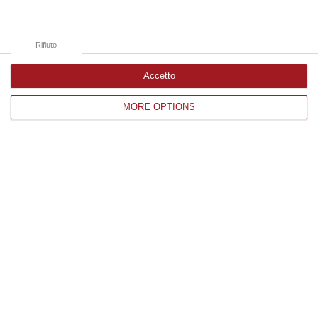
Basta Il Pensiero: Salvini Inventa Le Leggi E Il Sud Ubbidisce
“Ieri era una splendida mattinata di sole e il Ministro delle Infrastrutture
e dei Trasporti, Matteo Salvini, ha appena sventato l’ennesimo…
Rifiuto
06 Agosto, 9:12
Accetto
Edizioni provinciali
MORE OPTIONS
Catanzaro
Cosenza
Vibo Valentia
Reggio Calabria
Crotone