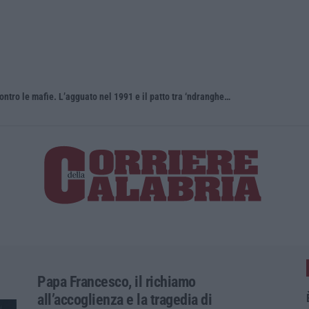
Antonino Scopelliti, il “giudice solo” contro le mafie. L’agguato nel 1991 e il patto tra ‘ndrangheta e Cosa nostra
Papa Francesco, il richiamo
all’accoglienza e la tragedia di