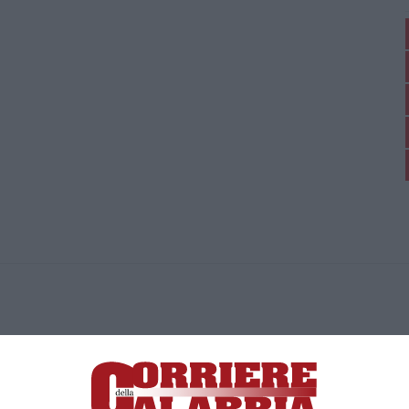
ica di News&Com S.r.l ©2012-
-2026. Tutti i diritti riservati.
ia, Lamezia Terme (CZ)
irettore responsabile Paola Militano |
Privacy