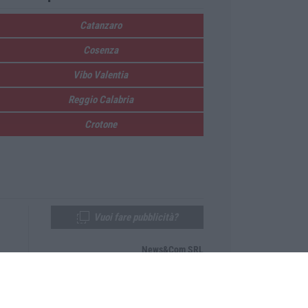
Catanzaro
Cosenza
Vibo Valentia
Reggio Calabria
Crotone
Vuoi fare pubblicità?
News&Com SRL
Telefono:
0968-53665
Email:
newsandcom@gmail.com