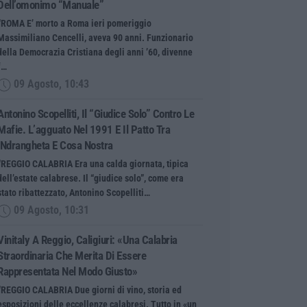
Dell’omonimo “manuale”
“ROMA E’ morto a Roma ieri pomeriggio
Massimiliano Cencelli, aveva 90 anni. Funzionario
della Democrazia Cristiana degli anni ’60, divenne
f…
09 Agosto, 10:43
Antonino Scopelliti, Il “giudice Solo” Contro Le
Mafie. L’agguato Nel 1991 E Il Patto Tra
‘ndrangheta E Cosa Nostra
“REGGIO CALABRIA Era una calda giornata, tipica
dell’estate calabrese. Il “giudice solo”, come era
stato ribattezzato, Antonino Scopelliti…
09 Agosto, 10:31
Vinitaly A Reggio, Caligiuri: «Una Calabria
Straordinaria Che Merita Di Essere
Rappresentata Nel Modo Giusto»
“REGGIO CALABRIA Due giorni di vino, storia ed
esposizioni delle eccellenze calabresi. Tutto in «un