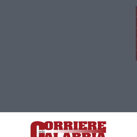
ica di News&Com S.r.l ©2012-
-2026. Tutti i diritti riservati.
ia, Lamezia Terme (CZ)
irettore responsabile Paola Militano |
Privacy