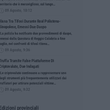
territorio che è meraviglioso, sul lungo…
09 Agosto, 10:12
Rissa Tra Tifosi Durante Real Polistena-
Sinopolese, Emessi Due Daspo
“La polizia ha notificato due provvedimenti di daspo,
emessi dalla Questura di Reggio Calabria a fine
luglio, nei confronti di tifosi ritenu…
09 Agosto, 9:36
Truffa Tramite False Piattaforme Di
Criptovalute, Due Indagati
“Le criptovalute continuano a rappresentare uno
degli strumenti più frequentemente utilizzati dai
truffatori per attirare potenziali vittime…
09 Agosto, 9:32
Edizioni provinciali