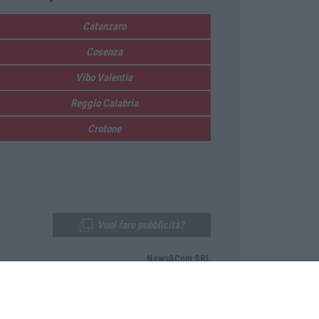
Catanzaro
Cosenza
Vibo Valentia
Reggio Calabria
Crotone
Vuoi fare pubblicità?
News&Com SRL
Telefono:
0968-53665
Email:
newsandcom@gmail.com