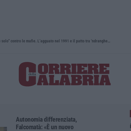
Antonino Scopelliti, il “giudice solo” contro le mafie. L’agguato nel 1991 e il patto tra ‘ndrangheta e Cosa nostra
Autonomia differenziata,
Falcomatà: «È un nuovo