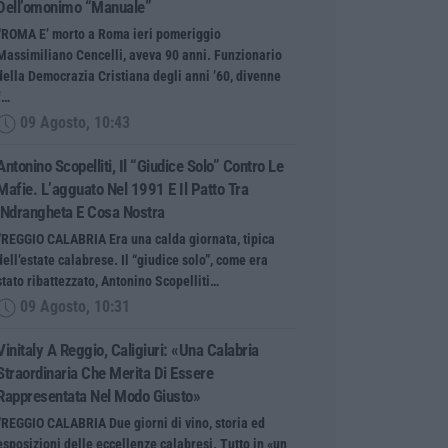
Dell’omonimo “manuale”
“ROMA E’ morto a Roma ieri pomeriggio
Massimiliano Cencelli, aveva 90 anni. Funzionario
della Democrazia Cristiana degli anni ’60, divenne
f…
09 Agosto, 10:43
Antonino Scopelliti, Il “giudice Solo” Contro Le
Mafie. L’agguato Nel 1991 E Il Patto Tra
‘ndrangheta E Cosa Nostra
“REGGIO CALABRIA Era una calda giornata, tipica
dell’estate calabrese. Il “giudice solo”, come era
stato ribattezzato, Antonino Scopelliti…
09 Agosto, 10:31
Vinitaly A Reggio, Caligiuri: «Una Calabria
Straordinaria Che Merita Di Essere
Rappresentata Nel Modo Giusto»
“REGGIO CALABRIA Due giorni di vino, storia ed
esposizioni delle eccellenze calabresi. Tutto in «un