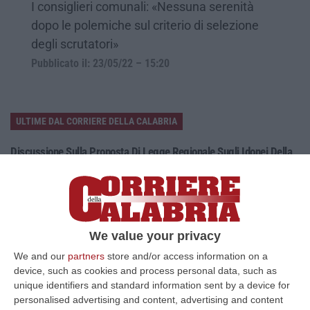
I consiglieri comunali: «Nessuna serenità
dopo le polemiche sul criterio di selezione
degli scrutatori»
Pubblicato il: 23/05/22 – 15:20
ULTIME DAL CORRIERE DELLA CALABRIA
Discussione Sulla Proposta Di Legge Regionale Sugli Idonei Della
Pa In Calabria
“Riceviamo e pubblichiamo Noi idonei del Concorso per 54 posti della
Regione Calabria siamo tra i potenziali beneficiari della proposta d…
07 Agosto, 22:35
We value your privacy
Basilica Dell’Immacolata Concezione Di Catanzaro, Ferro:
We and our
partners
store and/or access information on a
«finanziamento Da 800 Milioni Di Euro»
device, such as cookies and process personal data, such as
“CATANZARO «Con un importante finanziamento di 800 mila euro, si potrà
unique identifiers and standard information sent by a device for
dare avvio agli attesi lavori di ristrutturazione della Basilica dell…
personalised advertising and content, advertising and content