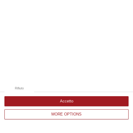
Edizioni provinciali
Catanzaro
Cosenza
Vibo Valentia
Reggio Calabria
Crotone
Rifiuto
Accetto
MORE OPTIONS
Corriere delle Calabria è una testata giornalistica di News&Com S.r.l
©2012-
-2026. Tutti i diritti riservati.
P.IVA. 03199620794, Via del mare 6/G, S.Eufemia, Lamezia Terme