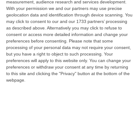
measurement, audience research and services development.
07 Agosto, 22:02
With your permission we and our partners may use precise
geolocation data and identification through device scanning. You
Renzi: «Conte? Sarebbe Delittuoso Vannaccizzare La Coalizione»
may click to consent to our and our 1733 partners’ processing
“ROMA «Conte sta giocando la sua partita, vedremo se le primarie si
as described above. Alternatively you may click to refuse to
faranno, quando e con che formato, se a due Conte-Schlein o se ci
consent or access more detailed information and change your
sarann…
preferences before consenting.
Please note that some
07 Agosto, 21:35
processing of your personal data may not require your consent,
but you have a right to object to such processing. Your
Meteo, Altri 10 Giorni Di Caldo Estremo
preferences will apply to this website only. You can change your
preferences or withdraw your consent at any time by returning
“ROMA La tregua varrà fino a domani: dopo il record di ieri con il bollino
to this site and clicking the "Privacy" button at the bottom of the
rosso per tutte le 27 città monitorate e oggi con 26 allerte mass…
webpage.
07 Agosto, 20:33
Torna In Calabria: OSM Cerca Professionisti Calabresi Che Vivono
Al Nord E Che Hanno Voglia Di Rientrare Nella Terra Di Origine
“Se per anni lasciare la Calabria è stata una scelta quasi obbligata oggi è
possibile fare un’inversione di marcia grazie ad OSM Centro Cala…
07 Agosto, 20:24