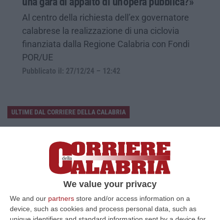
una gara di appalto di un’opera pubblica?»
Al centro della richiesta dell’ex governatore
calabrese la realizzazione di una ciclovia
finanziata dalla Regione Calabria con Fondi
POR/UE
Pubblicato il: 27/12/24 – 12:42
ULTIME DAL CORRIERE DELLA CALABRIA
Tra Cedir, Rende E San Giovanni In Fiore, La Regia Di Scirocco
Dietro La «struttura Nostra» Degli Appalti
“LAMEZIA TERME Un centro operativo a Messina, ma uomini, mezzi e
imprese da muovere anche sull’altra sponda dello Stretto. Dai lavori per
l’…
We value your privacy
07 Agosto, 11:03
We and our
partners
store and/or access information on a
device, such as cookies and process personal data, such as
«Il Cavallo Sia Risorsa Agricola A Tutti Gli Effetti»
unique identifiers and standard information sent by a device for