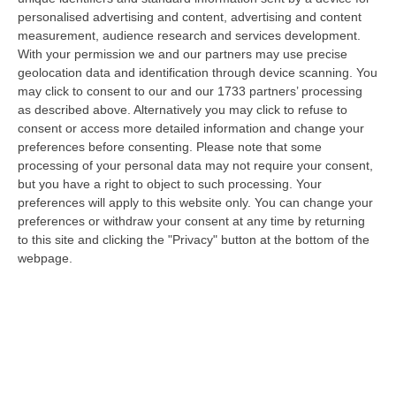
“ROMA Il cavallo deve essere riconosciuto pienamente come parte
personalised advertising and content, advertising and content
integrante dell’agricoltura e non considerato un animale marginale
measurement, audience research and services development.
rispetto…
With your permission we and our partners may use precise
07 Agosto, 10:25
geolocation data and identification through device scanning. You
may click to consent to our and our 1733 partners’ processing
Fugge All’alt E Si Getta In Mare, Arrestato Dopo Un Inseguimento
as described above. Alternatively you may click to refuse to
Dai Carabinieri Saliti Su Una Barca Privata
consent or access more detailed information and change your
preferences before consenting.
Please note that some
“COSENZA Ha tentato di sfuggire a un controllo dei carabinieri forzando
processing of your personal data may not require your consent,
un posto di blocco, per poi abbandonare l’auto e gettarsi in mare. U…
but you have a right to object to such processing. Your
07 Agosto, 10:17
preferences will apply to this website only. You can change your
preferences or withdraw your consent at any time by returning
Il 15 Agosto Sciopero Del Commercio E Della Distribuzione
to this site and clicking the "Privacy" button at the bottom of the
Organizzata In Calabria
webpage.
“CATANZARO Filcams Cgil, Fisascat Cisl e Uiltucs
Uil Calabria proclamano lo sciopero per l’intero turno di lavoro del 15
agosto 2026. La dec…
07 Agosto, 10:06
Estate, Secondo Weekend Da Bollino “nero” – VIDEO