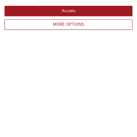
Accetto
Edizioni provinciali
MORE OPTIONS
Catanzaro
Cosenza
Vibo Valentia
Reggio Calabria
Crotone
Corriere delle Calabria è una testata giornalistica di News&Com S.r.l
©2012-
-2026. Tutti i diritti riservati.