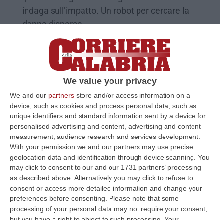
indaga sull’impatto. Un robot per cercare la
donna dispersa
Pubblicato il: 24/07/22 – 15:16
We value your privacy
We and our
partners
store and/or access information on a
device, such as cookies and process personal data, such as
unique identifiers and standard information sent by a device for
personalised advertising and content, advertising and content
measurement, audience research and services development.
With your permission we and our partners may use precise
geolocation data and identification through device scanning. You
may click to consent to our and our 1731 partners’ processing
as described above. Alternatively you may click to refuse to
Scontro tra barche all’Argentario, un morto
consent or access more detailed information and change your
e un disperso
preferences before consenting.
Please note that some
Una barca a vela si sarebbe spezzata in due
processing of your personal data may not require your consent,
but you have a right to object to such processing. Your