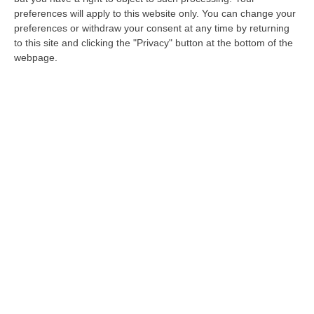
e sarebbe affondata. Tra le quattro persone
preferences will apply to this website only. You can change your
salvate ci sarebbe un ferito grave
preferences or withdraw your consent at any time by returning
Pubblicato il: 23/07/22 – 20:37
to this site and clicking the "Privacy" button at the bottom of the
webpage.
ULTIME DAL CORRIERE DELLA CALABRIA
Sistema Bibliotecario Vibonese, La Dura Replica Di Soriano E
Romeo: «Il Fallimento È Di Chi Ha Staccato La Spina»
“VIBO VALENTIA «In queste ore si stanno susseguendo dichiarazioni e
prese di posizione sul futuro del Sistema Bibliotecario Vibonese.
Compre…
06 Agosto, 22:18
Laurea In Medicina, Arriva Il Decreto: Aumentano I Posti
“ROMA Aumentano i posti disponibili per l’immatricolazione ai corsi di
laurea magistrale in Medicina e Chirurgia, Odontoiatria e Protesi den…
06 Agosto, 20:49