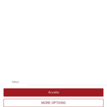
07 Agosto, 8:01
Edizioni provinciali
Catanzaro
Cosenza
Vibo Valentia
Reggio Calabria
Crotone
Rifiuto
Accetto
MORE OPTIONS