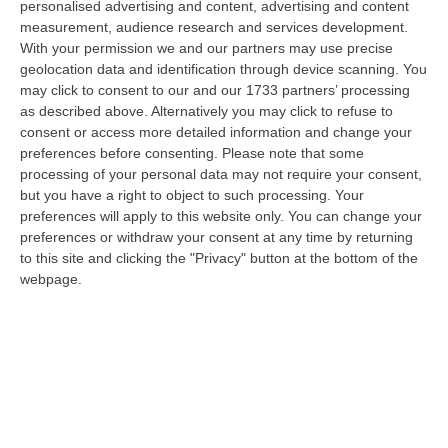
personalised advertising and content, advertising and content
“COSENZA I Finanzieri del Comando Provinciale Cosenza, nell’ambito di
measurement, audience research and services development.
specifica attività di controllo del territorio finalizzata alla preven…
With your permission we and our partners may use precise
07 Agosto, 8:51
geolocation data and identification through device scanning. You
may click to consent to our and our 1733 partners’ processing
Entra Nel Terreno E Ruba Dodici Galline Nel Crotonese, Denunciato
as described above. Alternatively you may click to refuse to
Per Furto
consent or access more detailed information and change your
“PETILIA POLICASTRO Nell’ambito dell’intensificazione dei servizi di
preferences before consenting.
Please note that some
controllo del territorio disposti dalla Compagnia Carabinieri di Petili…
processing of your personal data may not require your consent,
but you have a right to object to such processing. Your
07 Agosto, 8:27
preferences will apply to this website only. You can change your
preferences or withdraw your consent at any time by returning
Etna, Fontana Di Lava: Voli Dirottati
to this site and clicking the "Privacy" button at the bottom of the
“CATANIA Nuova fase parossistica sull’Etna con fontana di lava presente
webpage.
al cratere Voragine e una nube eruttiva che si disperde in direzione…
07 Agosto, 8:07
La Spesa Per I Farmaci Sfiora I 40 Miliardi: Aumento Del 6% Nel
2025
“ROMA Cresce la spesa farmaceutica in Italia, raggiungendo i 39,3
miliardi di euro complessivi nel 2025, con un aumento del 6% rispetto
all’…