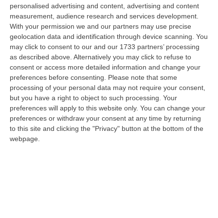
Uil Calabria proclamano lo sciopero per l’intero turno di lavoro del 15
personalised advertising and content, advertising and content
agosto 2026. La dec…
measurement, audience research and services development.
With your permission we and our partners may use precise
07 Agosto, 10:06
geolocation data and identification through device scanning. You
may click to consent to our and our 1733 partners’ processing
Estate, Secondo Weekend Da Bollino “nero” – VIDEO
as described above. Alternatively you may click to refuse to
“ROMA Entra nel vivo l’esodo estivo con la settimana che porta al
consent or access more detailed information and change your
Ferragosto, segnata dalla chiusura della gran parte delle attività
preferences before consenting.
Please note that some
economi…
processing of your personal data may not require your consent,
07 Agosto, 9:55
but you have a right to object to such processing. Your
preferences will apply to this website only. You can change your
Estate, La Finanza Di Vibo Intensifica I Controlli: Oltre 280
preferences or withdraw your consent at any time by returning
Verifiche Fiscali E 120 Multe Stradali
to this site and clicking the "Privacy" button at the bottom of the
webpage.
“VIBO VALENTIA Con l’aumento dei flussi turistici estivi, la Guardia di
Finanza di Vibo Valentia ha intensificato i controlli sul territorio…
07 Agosto, 9:29
Completato Con Esito Positivo Il Recupero Del Gruppo Scout
Disperso Nell’Aspromonte
“REGGIO CALABRIA Si è conclusa con esito positivo una complessa
operazione di soccorso nel Parco Nazionale dell’Aspromonte, nel