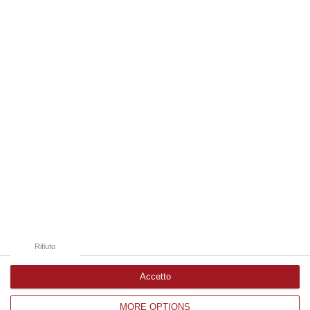
territorio c…
07 Agosto, 9:02
Edizioni provinciali
Catanzaro
Cosenza
Vibo Valentia
Reggio Calabria
Crotone
Rifiuto
Accetto
MORE OPTIONS