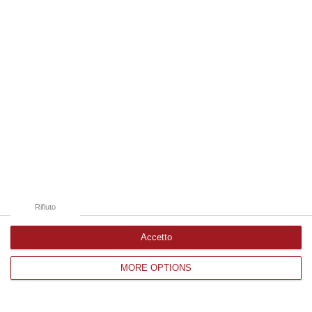
Edizioni provinciali
Catanzaro
Cosenza
Vibo Valentia
Reggio Calabria
Crotone
Rifiuto
Accetto
MORE OPTIONS
Corriere delle Calabria è una testata giornalistica di News&Com S.r.l
©2012-
-2026. Tutti i diritti riservati.
P.IVA. 03199620794, Via del mare 6/G, S.Eufemia, Lamezia Terme