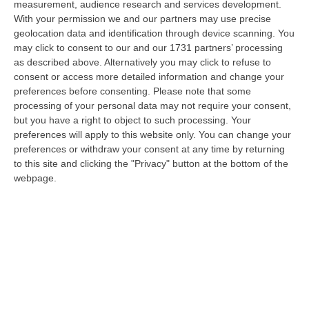
measurement, audience research and services development.
Depuratori E Illeciti Ambientali: Contestato Danno Erariale Da
With your permission we and our partners may use precise
geolocation data and identification through device scanning. You
600mila Euro Nel Catanzarese – VIDEO
may click to consent to our and our 1731 partners’ processing
“CATANZARO La Procura regionale della Corte dei Conti della Calabria
as described above. Alternatively you may click to refuse to
ha notificato a nove tra persone giuridiche e fisiche (tra cui tre funz…
consent or access more detailed information and change your
06 Agosto, 7:57
preferences before consenting.
Please note that some
processing of your personal data may not require your consent,
Dl Sicurezza-Migranti Approvato Alla Camera: È Legge
but you have a right to object to such processing. Your
preferences will apply to this website only. You can change your
“ROMA La Camera ha approvato in via definitiva il decreto legge
preferences or withdraw your consent at any time by returning
sicurezza-migranti con 165 voti a favore e 80 contro. Nel contenuto,
to this site and clicking the "Privacy" button at the bottom of the
introdu…
webpage.
06 Agosto, 7:38
Dal Carcere La Regia Della Coca Per Roma: Le Direttive Via Chat,
Il Carico A Bagnara E L’imprevisto Dell’incidente
“REGGIO CALABRIA Dieci chili di cocaina diretti nella Capitale e affidati a
un corriere guidato a distanza. Un’operazione di narcotraffico s…
06 Agosto, 7:00