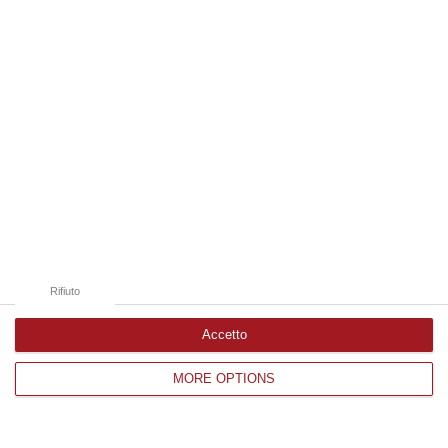
Edizioni provinciali
Catanzaro
Cosenza
Vibo Valentia
Reggio Calabria
Crotone
Rifiuto
Accetto
Corriere delle Calabria è una testata giornalistica di News&Com S.r.l
MORE OPTIONS
©2012-
-2026. Tutti i diritti riservati.
P.IVA. 03199620794, Via del mare 6/G, S.Eufemia, Lamezia Terme