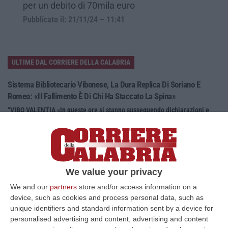
per un debito di 70mila euro
Pubblicato il: 21/11/24 – 11:41
ULTIME DAL CORRIERE DELLA CALABRIA
Sistema Bibliotecario Vibonese, La Dura Replica Di Soriano E
Romeo: «Il Fallimento È Di Chi Ha Staccato La Spina»
“VIBO VALENTIA «In queste ore si stanno susseguendo dichiarazioni e
prese di posizione sul futuro del Sistema Bibliotecario Vibonese.
Compre…
06 Agosto, 22:18
Laurea In Medicina, Arriva Il Decreto: Aumentano I Posti
We value your privacy
“ROMA Aumentano i posti disponibili per l’immatricolazione ai corsi di
We and our
partners
store and/or access information on a
laurea magistrale in Medicina e Chirurgia, Odontoiatria e Protesi den…
device, such as cookies and process personal data, such as
06 Agosto, 20:49
unique identifiers and standard information sent by a device for
personalised advertising and content, advertising and content
La Rivista “America Journals” Celebra Lo Stilista Anton Giulio