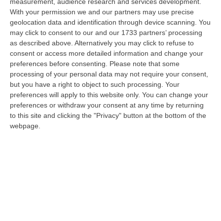
measurement, audience research and services development.
Grande
With your permission we and our partners may use precise
geolocation data and identification through device scanning. You
“«Rinomato per la sua impeccabile maestria artigianale e la sua
may click to consent to our and our 1733 partners’ processing
creatività visionaria, ha trasformato la moda italiana in un’espressione
as described above. Alternatively you may click to refuse to
dur…
consent or access more detailed information and change your
06 Agosto, 20:48
preferences before consenting.
Please note that some
processing of your personal data may not require your consent,
Dai Piani Per Il Rischio Sismico Al Welfare, I Provvedimenti
but you have a right to object to such processing. Your
Approvati Dalla Giunta Regionale
preferences will apply to this website only. You can change your
“CATANZARO La Giunta della Regione Calabria, nella seduta odierna, su
preferences or withdraw your consent at any time by returning
proposta del presidente Roberto Occhiuto, ha approvato il nuovo Protoc…
to this site and clicking the "Privacy" button at the bottom of the
06 Agosto, 20:03
webpage.
Reggio Calabria, Bernini In Visita Alla Mediterranea: «Qui La
Facoltà Di Medicina? Valuteremo La Domanda»
“REGGIO CALABRIA La ministra dell’Università e della ricerca Anna Maria
Bernini ha visitato oggi la Mediterranea di Reggio Calabria, accompa…
06 Agosto, 19:49