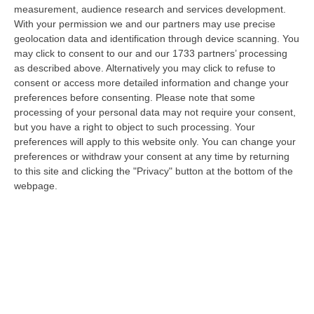
nazionale…
measurement, audience research and services development.
08 Agosto, 22:19
With your permission we and our partners may use precise
geolocation data and identification through device scanning. You
Messina, I “No Ponte” Di Nuovo In Marcia
may click to consent to our and our 1733 partners’ processing
as described above. Alternatively you may click to refuse to
“MESSINA “Chiediamo che venga chiusa la società Stretto di Messina. La
consent or access more detailed information and change your
liquidazione era stata già indicata dal governo Monti nel 2013, e la…
preferences before consenting.
Please note that some
08 Agosto, 21:20
processing of your personal data may not require your consent,
but you have a right to object to such processing. Your
Vinitaly And The City A Reggio: Il Grande Abbraccio Tra Identità
preferences will apply to this website only. You can change your
Del Territorio, Storia E Cultura – FOTO
preferences or withdraw your consent at any time by returning
“REGGIO CALABRIA Vinitaly and the City arriva a Reggio Calabria. Dopo il
to this site and clicking the "Privacy" button at the bottom of the
successo dell’edizione di Sibari, dove la manifestazione ha fatto s…
webpage.
08 Agosto, 20:47
Pride, La “prima Volta” Dell’onda Arcobaleno A Catanzaro. In
Migliaia In Marcia Per I Diritti E La Libertà – FOTO
“CATANZARO Una prima volta destinata a lasciare un segno nella storia
della città. Catanzaro oggi celebra il suo primo Pride: colori, musica…
08 Agosto, 19:38