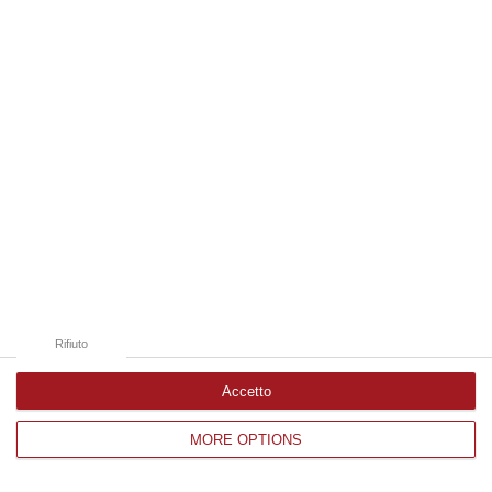
Edizioni provinciali
Catanzaro
Cosenza
Vibo Valentia
Reggio Calabria
Crotone
Rifiuto
Accetto
MORE OPTIONS
Corriere delle Calabria è una testata giornalistica di News&Com S.r.l
©2012-
-2026. Tutti i diritti riservati.