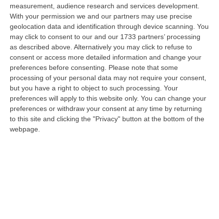
measurement, audience research and services development.
Cresce L’attesa Per La XXV Festa Nazionale Dello Stocco Di
With your permission we and our partners may use precise
Cittanova
geolocation data and identification through device scanning. You
may click to consent to our and our 1733 partners’ processing
“CITTANOVA E’ già iniziato il conto alla rovescia in vista della XXV Festa
as described above. Alternatively you may click to refuse to
Nazionale dello Stocco di Cittanova. Il celebre evento dell’estat…
consent or access more detailed information and change your
08 Agosto, 11:40
preferences before consenting.
Please note that some
processing of your personal data may not require your consent,
Vinitaly A Reggio Calabria, Cisl E Fai Cisl: «Occasione Di Grande
but you have a right to object to such processing. Your
Rilievo Per Il Territorio»
preferences will apply to this website only. You can change your
“REGGIO CALABRIA L’approdo di Vinitaly a Reggio Calabria rappresenta
preferences or withdraw your consent at any time by returning
un’occasione di grande rilievo per il territorio metropolitano e per l’…
to this site and clicking the "Privacy" button at the bottom of the
08 Agosto, 11:04
webpage.
Università, Il Mur Aumenta Le Risorse Per Gli Atenei Della
Calabria. Assegnati 199 Milioni Di Euro
“ROMA Aumentano le risorse al sistema universitario calabrese. Il
Ministro dell’Università e della Ricerca, Anna Maria Bernini, ha firmato
i…
08 Agosto, 10:58