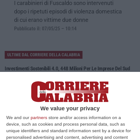
I carabinieri di Fuscaldo sono intervenuti
dopo i ripetuti episodi di violenza domestica
di cui erano vittime due donne
Pubblicato il: 07/05/25 – 10:14
ULTIME DAL CORRIERE DELLA CALABRIA
Investimenti Sostenibili 4.0, 448 Milioni Per Le Imprese Del Sud
“Quattrocentoquarantotto milioni di euro per sostenere gli investimenti
innovativi e sostenibili delle imprese del Mezzogiorno, Calabria com…
08 Agosto, 12:29
Elettricista Morto Folgorato A Calanna, Disposta L’autopsia:
We value your privacy
Sequestrato Il Furgone Della Ditta
We and our
partners
store and/or access information on a
“REGGIO CALABRIA La Procura della Repubblica di Reggio Calabria ha
device, such as cookies and process personal data, such as
disposto l’autopsia sul corpo di Antonino Fabio Calabrò, l’elettricista d…
unique identifiers and standard information sent by a device for
08 Agosto, 12:09
personalised advertising and content, advertising and content