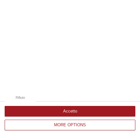
Edizioni provinciali
Catanzaro
Cosenza
Vibo Valentia
Reggio Calabria
Crotone
Rifiuto
Accetto
MORE OPTIONS
Corriere delle Calabria è una testata giornalistica di News&Com S.r.l
©2012-
-2026. Tutti i diritti riservati.