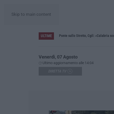
Skip to main content
ULTIME
Unical e la ricerca, la ministra Bernini: «Qui l’astrofisica del futuro, dalla Calabria allo spazio profondo»
Ponte sullo Stretto, Cgil: «Calabria sc
Venerdì, 07 Agosto
Ultimo aggiornamento alle 14:04
DIRETTA TV