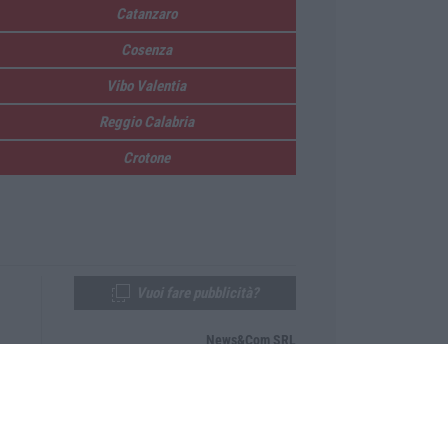
Catanzaro
Cosenza
Vibo Valentia
Reggio Calabria
Crotone
Vuoi fare pubblicità?
News&Com SRL
Telefono:
0968-53665
Email:
newsandcom@gmail.com