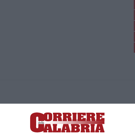
ica di News&Com S.r.l ©2012-
-2026. Tutti i diritti riservati.
ia, Lamezia Terme (CZ)
irettore responsabile Paola Militano |
Privacy