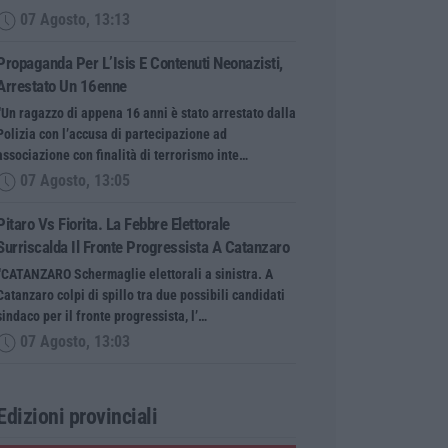
07 Agosto, 13:13
Propaganda Per L’Isis E Contenuti Neonazisti,
Arrestato Un 16enne
“Un ragazzo di appena 16 anni è stato arrestato dalla
Polizia con l’accusa di partecipazione ad
associazione con finalità di terrorismo inte…
07 Agosto, 13:05
Pitaro Vs Fiorita. La Febbre Elettorale
Surriscalda Il Fronte Progressista A Catanzaro
“CATANZARO Schermaglie elettorali a sinistra. A
Catanzaro colpi di spillo tra due possibili candidati
sindaco per il fronte progressista, l’…
07 Agosto, 13:03
Edizioni provinciali