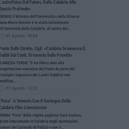
L’astrofisica Del Futuro, Dalla Calabria Allo
Spazio Profondo»
“RENDE Il Ministro dell’Università e della Ricerca
Anna Maria Bernini è in visita istituzionale
all’Università della Calabria. Al centro del…
07 Agosto, 14:04
Ponte Sullo Stretto, Cgil: «Calabria Sconnessa E
Dubbi Sui Conti, Si Investa Sulle Priorità»
“LAMEZIA TERME “Il via libera dato alla
progettazione esecutiva del Ponte da parte del
Consiglio Superiore dei Lavori Pubblici non
modifica…
07 Agosto, 13:23
“Puca” A Venezia Con Il Sostegno Della
Calabria Film Commission
“ROMA “Puca” della regista pugliese Sara Scalera,
girato interamente in Calabria negli spettacolari
scenari dei Calanchi di Palizzi e con il…