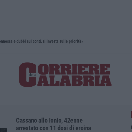
onnessa e dubbi sui conti, si investa sulle priorità»
“Puca” a V
Cassano allo Ionio, 42enne
arrestato con 11 dosi di eroina