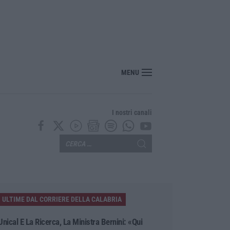
enezia con il sostegno della Calabria Film Commission
MENU
I nostri canali
ULTIME DAL CORRIERE DELLA CALABRIA
Unical E La Ricerca, La Ministra Bernini: «Qui