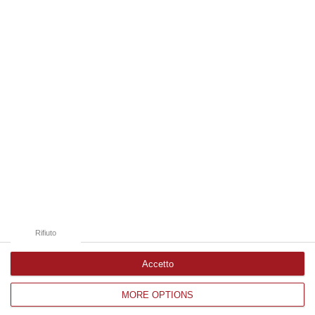
05 Agosto, 21:56
Edizioni provinciali
Catanzaro
Cosenza
Vibo Valentia
Reggio Calabria
Crotone
Rifiuto
Accetto
MORE OPTIONS
Corriere delle Calabria è una testata giornalistica di News&Com S.r.l