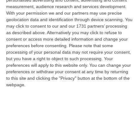
personalised advertising and content, advertising and content
“REGGIO CALABRIA Dieci chili di cocaina diretti nella Capitale e affidati a
measurement, audience research and services development.
un corriere guidato a distanza. Un’operazione di narcotraffico s…
With your permission we and our partners may use precise
06 Agosto, 7:00
geolocation data and identification through device scanning. You
may click to consent to our and our 1731 partners’ processing
Ponte, In Arrivo Il Parere Finale Del Consiglio Dei Lavori Pubblici
as described above. Alternatively you may click to refuse to
consent or access more detailed information and change your
“ROMA Va avanti l’iter autorizzativo per la realizzazione del Ponte sullo
preferences before consenting.
Please note that some
Stretto. Per domani è atteso il parere finale del Consiglio Superi…
processing of your personal data may not require your consent,
05 Agosto, 23:23
but you have a right to object to such processing. Your
preferences will apply to this website only. You can change your
Accoltella Coetaneo Alla Gola Durante Un Litigio, Arrestato
preferences or withdraw your consent at any time by returning
Sessantenne
to this site and clicking the "Privacy" button at the bottom of the
“MAMMOLA Un sessantenne, F.S., originario della piana di Gioia Tauro, è
webpage.
stato arrestato dai carabinieri a Cinquefrondi perché accusato del t…
05 Agosto, 22:07
Ciclovia Dei Parchi Della Calabria: Al Via La Messa In Sicurezza
Del Tratto Fabrizia – Serra San Bruno
“SERRA SAN BRUNO Partono i lavori di riqualificazione e miglioramento
della sicurezza lungo la Ciclovia dei Parchi della Calabria, concentra…