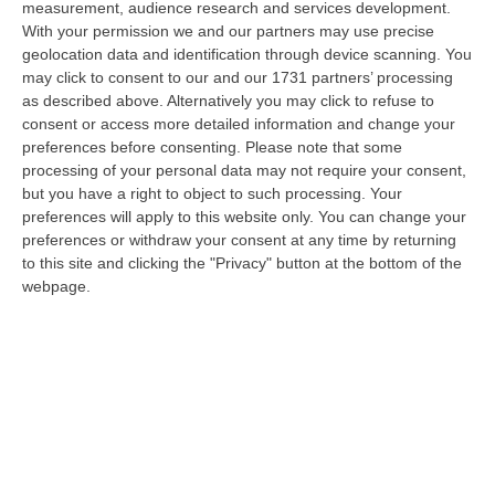
measurement, audience research and services development.
05 Agosto, 22:07
With your permission we and our partners may use precise
geolocation data and identification through device scanning. You
Ciclovia Dei Parchi Della Calabria: Al Via La Messa In Sicurezza
may click to consent to our and our 1731 partners’ processing
Del Tratto Fabrizia – Serra San Bruno
as described above. Alternatively you may click to refuse to
“SERRA SAN BRUNO Partono i lavori di riqualificazione e miglioramento
consent or access more detailed information and change your
della sicurezza lungo la Ciclovia dei Parchi della Calabria, concentra…
preferences before consenting.
Please note that some
05 Agosto, 21:56
processing of your personal data may not require your consent,
but you have a right to object to such processing. Your
Tari, Senese: «Rendere Efficiente Il Sistema Per Ridurre I Costi
preferences will apply to this website only. You can change your
Per I Cittadini E Aumentare I Salari»
preferences or withdraw your consent at any time by returning
to this site and clicking the "Privacy" button at the bottom of the
“CATANZARO A Lamezia Terme la Tari aumenta del 6,2% per le famiglie e
webpage.
del 17% per le imprese; a Crotone del 6,9%; a Catanzaro dell’1,63%. A…
05 Agosto, 21:23
Delmastro, No All’acquisizione Delle Chat. Bagarre Alla Camera
“ROMA L’Aula della Camera, a scrutinio segreto, ha confermato quanto
già votato dalla Giunta delle autorizzazioni, non consentendo alla magi…
05 Agosto, 21:07