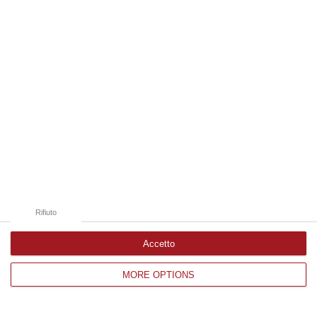
Edizioni provinciali
Catanzaro
Cosenza
Vibo Valentia
Reggio Calabria
Crotone
Rifiuto
Accetto
MORE OPTIONS
Corriere delle Calabria è una testata giornalistica di News&Com S.r.l
©2012-
-2026. Tutti i diritti riservati.
P.IVA. 03199620794, Via del mare 6/G, S.Eufemia, Lamezia Terme