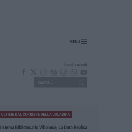
“America Journals” celebra lo stilista Anton Giulio Grande
MENU
I nostri canali
ULTIME DAL CORRIERE DELLA CALABRIA
Sistema Bibliotecario Vibonese, La Dura Replica