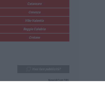
Catanzaro
Cosenza
Vibo Valentia
Reggio Calabria
Crotone
Vuoi fare pubblicità?
News&Com SRL
Telefono:
0968-53665
Email:
newsandcom@gmail.com