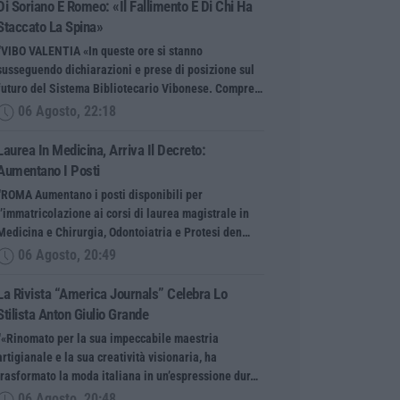
Di Soriano E Romeo: «Il Fallimento È Di Chi Ha
Staccato La Spina»
“VIBO VALENTIA «In queste ore si stanno
susseguendo dichiarazioni e prese di posizione sul
futuro del Sistema Bibliotecario Vibonese. Compre…
06 Agosto, 22:18
Laurea In Medicina, Arriva Il Decreto:
Aumentano I Posti
“ROMA Aumentano i posti disponibili per
l’immatricolazione ai corsi di laurea magistrale in
Medicina e Chirurgia, Odontoiatria e Protesi den…
06 Agosto, 20:49
La Rivista “America Journals” Celebra Lo
Stilista Anton Giulio Grande
“«Rinomato per la sua impeccabile maestria
artigianale e la sua creatività visionaria, ha
trasformato la moda italiana in un’espressione dur…
06 Agosto, 20:48