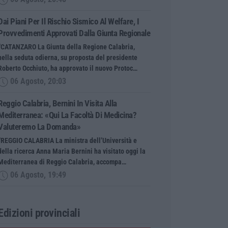
Dai Piani Per Il Rischio Sismico Al Welfare, I
Provvedimenti Approvati Dalla Giunta Regionale
“CATANZARO La Giunta della Regione Calabria,
nella seduta odierna, su proposta del presidente
Roberto Occhiuto, ha approvato il nuovo Protoc…
06 Agosto, 20:03
Reggio Calabria, Bernini In Visita Alla
Mediterranea: «Qui La Facoltà Di Medicina?
Valuteremo La Domanda»
“REGGIO CALABRIA La ministra dell’Università e
della ricerca Anna Maria Bernini ha visitato oggi la
Mediterranea di Reggio Calabria, accompa…
06 Agosto, 19:49
Edizioni provinciali