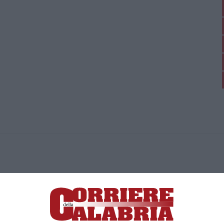
ica di News&Com S.r.l ©2012-
-2026. Tutti i diritti riservati.
ia, Lamezia Terme (CZ)
irettore responsabile Paola Militano |
Privacy