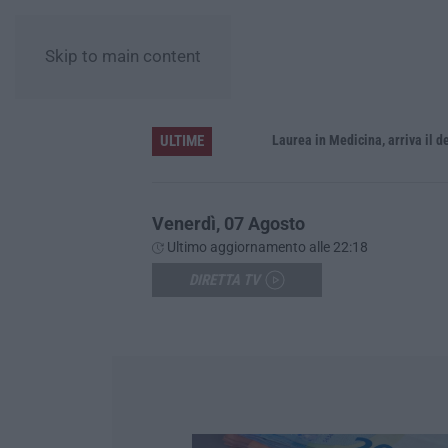
Skip to main content
ULTIME
Sistema bibliotecario vibonese, la dura replica di Soriano e Romeo: «Il fallimento è di chi ha staccato la spina»
Laurea in Medicina, arriva il decreto:
Venerdì, 07 Agosto
Ultimo aggiornamento alle 22:18
DIRETTA TV