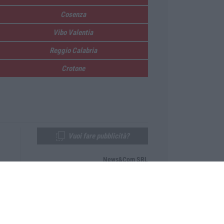
Cosenza
Vibo Valentia
Reggio Calabria
Crotone
Vuoi fare pubblicità?
News&Com SRL
Telefono:
0968-53665
Email:
newsandcom@gmail.com