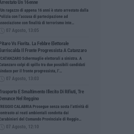
Arrestato Un 16enne
“Un ragazzo di appena 16 anni è stato arrestato dalla
Polizia con l’accusa di partecipazione ad
associazione con finalità di terrorismo inte…
07 Agosto, 13:05
Pitaro Vs Fiorita. La Febbre Elettorale
Surriscalda Il Fronte Progressista A Catanzaro
“CATANZARO Schermaglie elettorali a sinistra. A
Catanzaro colpi di spillo tra due possibili candidati
sindaco per il fronte progressista, l’…
07 Agosto, 13:03
Trasporto E Smaltimento Illecito Di Rifiuti, Tre
Denunce Nel Reggino
“REGGIO CALABRIA Prosegue senza sosta l’attività di
contrasto ai reati ambientali condotta dai
Carabinieri del Comando Provinciale di Reggio…
07 Agosto, 12:10