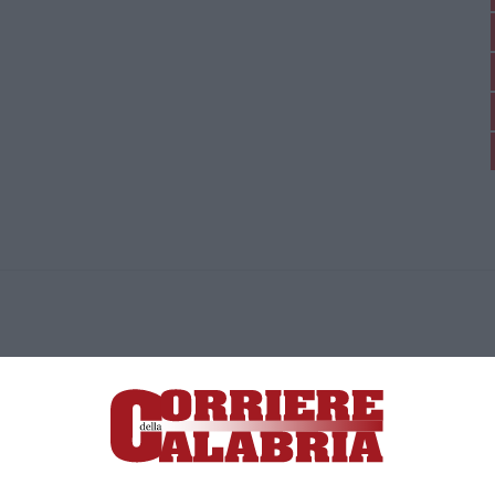
ica di News&Com S.r.l ©2012-
-2026. Tutti i diritti riservati.
ia, Lamezia Terme (CZ)
irettore responsabile Paola Militano |
Privacy