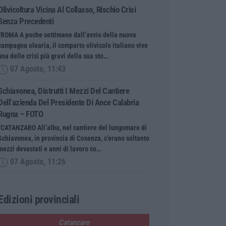
Olivicoltura Vicina Al Collasso, Rischio Crisi
Senza Precedenti
“ROMA A poche settimane dall’avvio della nuova
campagna olearia, il comparto olivicolo italiano vive
una delle crisi più gravi della sua sto…
07 Agosto, 11:43
Schiavonea, Distrutti I Mezzi Del Cantiere
Dell’azienda Del Presidente Di Ance Calabria
Rugna – FOTO
“CATANZARO All’alba, nel cantiere del lungomare di
Schiavonea, in provincia di Cosenza, c’erano soltanto
mezzi devastati e anni di lavoro co…
07 Agosto, 11:26
Edizioni provinciali
Catanzaro