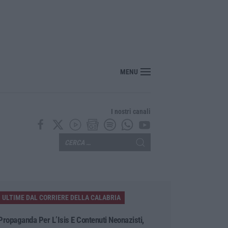
 smaltimento illecito di rifiuti, tre denunce nel Reggino
MENU
I nostri canali
ULTIME DAL CORRIERE DELLA CALABRIA
Propaganda Per L’Isis E Contenuti Neonazisti,