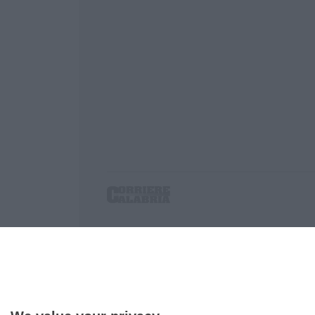
Corriere delle Calabria è una testata giornalist
P.IVA. 03199620794, Via del mare 6/G, S.Eufem
Iscrizione tribunale di Lamezia Terme 5/2011 - D
Effettua una ricerca sul Corriere delle Calabria