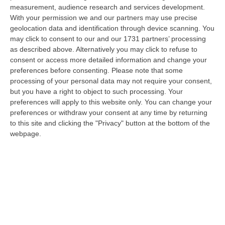
un corriere guidato a distanza. Un’operazione di narcotraffico s…
measurement, audience research and services development.
06 Agosto, 7:00
With your permission we and our partners may use precise
geolocation data and identification through device scanning. You
Ponte, In Arrivo Il Parere Finale Del Consiglio Dei Lavori Pubblici
may click to consent to our and our 1731 partners’ processing
as described above. Alternatively you may click to refuse to
“ROMA Va avanti l’iter autorizzativo per la realizzazione del Ponte sullo
consent or access more detailed information and change your
Stretto. Per domani è atteso il parere finale del Consiglio Superi…
preferences before consenting.
Please note that some
05 Agosto, 23:23
processing of your personal data may not require your consent,
but you have a right to object to such processing. Your
Accoltella Coetaneo Alla Gola Durante Un Litigio, Arrestato
preferences will apply to this website only. You can change your
Sessantenne
preferences or withdraw your consent at any time by returning
“MAMMOLA Un sessantenne, F.S., originario della piana di Gioia Tauro, è
to this site and clicking the "Privacy" button at the bottom of the
stato arrestato dai carabinieri a Cinquefrondi perché accusato del t…
webpage.
05 Agosto, 22:07
Ciclovia Dei Parchi Della Calabria: Al Via La Messa In Sicurezza
Del Tratto Fabrizia – Serra San Bruno
“SERRA SAN BRUNO Partono i lavori di riqualificazione e miglioramento
della sicurezza lungo la Ciclovia dei Parchi della Calabria, concentra…
05 Agosto, 21:56