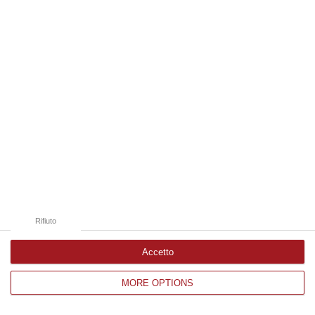
Edizioni provinciali
Catanzaro
Cosenza
Vibo Valentia
Reggio Calabria
Crotone
Rifiuto
Accetto
MORE OPTIONS
Corriere delle Calabria è una testata giornalistica di News&Com S.r.l
©2012-
-2026. Tutti i diritti riservati.