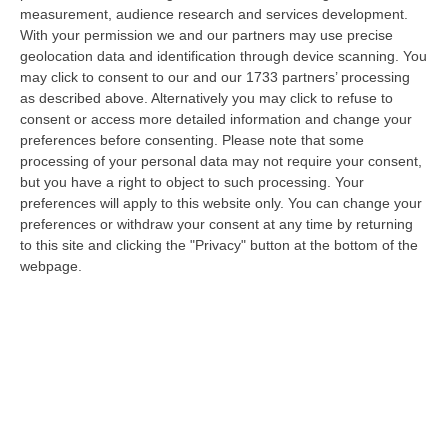
08 Agosto, 12:29
measurement, audience research and services development.
With your permission we and our partners may use precise
Elettricista Morto Folgorato A Calanna, Disposta L’autopsia:
geolocation data and identification through device scanning. You
Sequestrato Il Furgone Della Ditta
may click to consent to our and our 1733 partners’ processing
as described above. Alternatively you may click to refuse to
“REGGIO CALABRIA La Procura della Repubblica di Reggio Calabria ha
consent or access more detailed information and change your
disposto l’autopsia sul corpo di Antonino Fabio Calabrò, l’elettricista d…
preferences before consenting.
Please note that some
08 Agosto, 12:09
processing of your personal data may not require your consent,
but you have a right to object to such processing. Your
Cresce L’attesa Per La XXV Festa Nazionale Dello Stocco Di
preferences will apply to this website only. You can change your
Cittanova
preferences or withdraw your consent at any time by returning
“CITTANOVA E’ già iniziato il conto alla rovescia in vista della XXV Festa
to this site and clicking the "Privacy" button at the bottom of the
Nazionale dello Stocco di Cittanova. Il celebre evento dell’estat…
webpage.
08 Agosto, 11:40
Vinitaly A Reggio Calabria, Cisl E Fai Cisl: «Occasione Di Grande
Rilievo Per Il Territorio»
“REGGIO CALABRIA L’approdo di Vinitaly a Reggio Calabria rappresenta
un’occasione di grande rilievo per il territorio metropolitano e per l’…
08 Agosto, 11:04