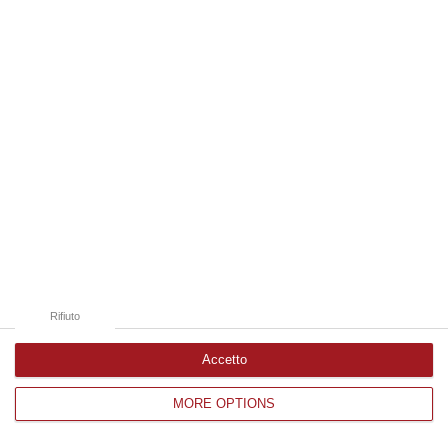
Edizioni provinciali
Catanzaro
Cosenza
Vibo Valentia
Reggio Calabria
Crotone
Rifiuto
Accetto
MORE OPTIONS
Corriere delle Calabria è una testata giornalistica di News&Com S.r.l
©2012-
-2026. Tutti i diritti riservati.