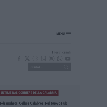
ll’Immacolata Concezione di Catanzaro, Ferro: «finanziamento da 800 milioni d
MENU
I nostri canali
ULTIME DAL CORRIERE DELLA CALABRIA
’Ndrangheta, Cellule Calabresi Nel Nuovo Hub