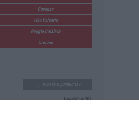
Cosenza
Vibo Valentia
Reggio Calabria
Crotone
Vuoi fare pubblicità?
News&Com SRL
Telefono:
0968-53665
Email:
newsandcom@gmail.com