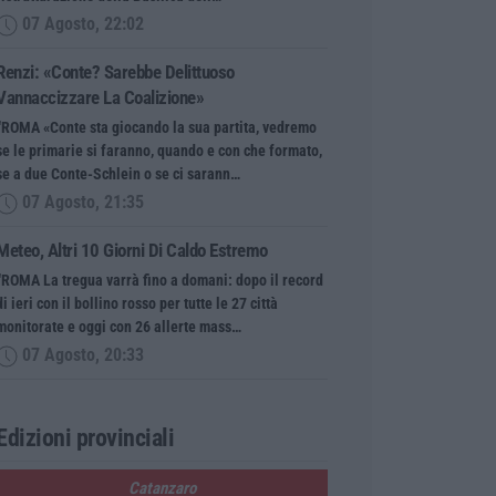
07 Agosto, 22:02
Renzi: «Conte? Sarebbe Delittuoso
Vannaccizzare La Coalizione»
“ROMA «Conte sta giocando la sua partita, vedremo
se le primarie si faranno, quando e con che formato,
se a due Conte-Schlein o se ci sarann…
07 Agosto, 21:35
Meteo, Altri 10 Giorni Di Caldo Estremo
“ROMA La tregua varrà fino a domani: dopo il record
di ieri con il bollino rosso per tutte le 27 città
monitorate e oggi con 26 allerte mass…
07 Agosto, 20:33
Edizioni provinciali
Catanzaro