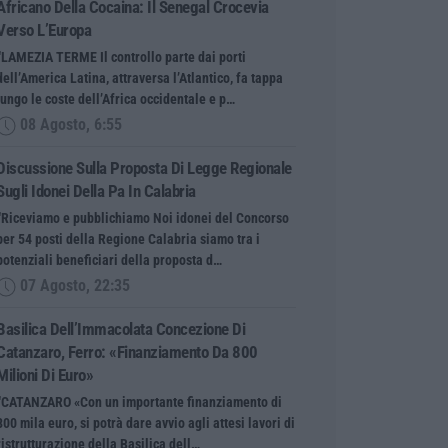
Africano Della Cocaina: Il Senegal Crocevia
Verso L’Europa
“LAMEZIA TERME Il controllo parte dai porti
dell’America Latina, attraversa l’Atlantico, fa tappa
lungo le coste dell’Africa occidentale e p…
08 Agosto, 6:55
Discussione Sulla Proposta Di Legge Regionale
Sugli Idonei Della Pa In Calabria
“Riceviamo e pubblichiamo Noi idonei del Concorso
per 54 posti della Regione Calabria siamo tra i
potenziali beneficiari della proposta d…
07 Agosto, 22:35
Basilica Dell’Immacolata Concezione Di
Catanzaro, Ferro: «finanziamento Da 800
Milioni Di Euro»
“CATANZARO «Con un importante finanziamento di
800 mila euro, si potrà dare avvio agli attesi lavori di
ristrutturazione della Basilica dell…