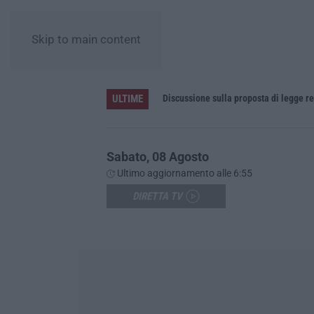
Skip to main content
ULTIME
’Ndrangheta, cellule calabresi nel nuovo hub africano della cocaina: il Senegal crocevia verso l’Europa
Discussione sulla proposta di legge re
Sabato, 08 Agosto
Ultimo aggiornamento alle 6:55
DIRETTA TV