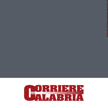
ica di News&Com S.r.l ©2012-
-2026. Tutti i diritti riservati.
ia, Lamezia Terme (CZ)
irettore responsabile Paola Militano |
Privacy