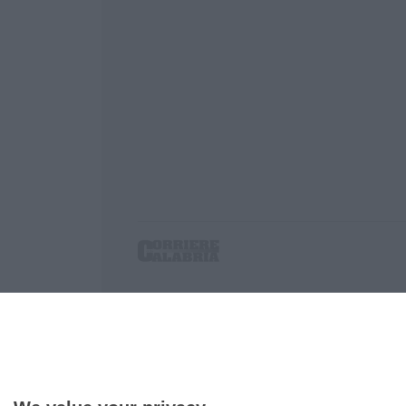
Corriere delle Calabria è una testata giornalist
P.IVA. 03199620794, Via del mare 6/G, S.Eufem
Iscrizione tribunale di Lamezia Terme 5/2011 - D
Effettua una ricerca sul Corriere delle Calabria