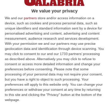
Orsomarso: «C’è una comune volontà di
We value your privacy
costruire un percorso di collaborazione
artistica e culturale tra le due regioni».
We and our
partners
store and/or access information on a
device, such as cookies and process personal data, such as
L’assessore al turismo campa…
unique identifiers and standard information sent by a device for
Pubblicato il: 30/01/21 – 10:55
personalised advertising and content, advertising and content
measurement, audience research and services development.
With your permission we and our partners may use precise
geolocation data and identification through device scanning. You
ULTIME DAL CORRIERE DELLA CALABRIA
may click to consent to our and our 1733 partners’ processing
as described above. Alternatively you may click to refuse to
Meteo, Altri 10 Giorni Di Caldo Estremo
consent or access more detailed information and change your
preferences before consenting.
Please note that some
“ROMA La tregua varrà fino a domani: dopo il record di ieri con il bollino
processing of your personal data may not require your consent,
rosso per tutte le 27 città monitorate e oggi con 26 allerte mass…
but you have a right to object to such processing. Your
07 Agosto, 20:33
preferences will apply to this website only. You can change your
preferences or withdraw your consent at any time by returning
Torna In Calabria: OSM Cerca Professionisti Calabresi Che Vivono
to this site and clicking the "Privacy" button at the bottom of the
Al Nord E Che Hanno Voglia Di Rientrare Nella Terra Di Origine
webpage.
“Se per anni lasciare la Calabria è stata una scelta quasi obbligata oggi è
possibile fare un’inversione di marcia grazie ad OSM Centro Cala…