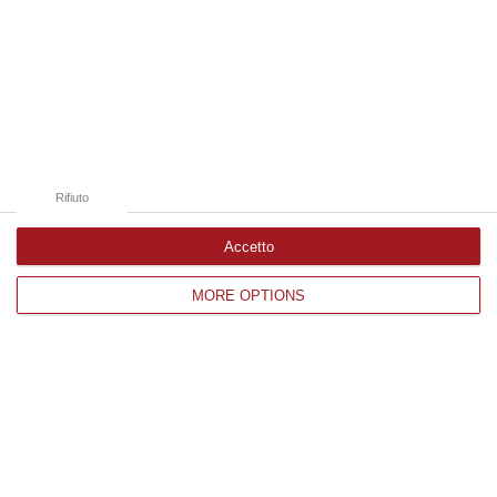
07 Agosto, 19:34
Edizioni provinciali
Catanzaro
Cosenza
Rifiuto
Vibo Valentia
Accetto
Reggio Calabria
MORE OPTIONS
Crotone
Corriere delle Calabria è una testata giornalistica di News&Com S.r.l