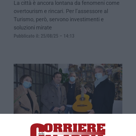
La città è ancora lontana da fenomeni come
overtourism e rincari. Per l’assessore al
Turismo, però, servono investimenti e
soluzioni mirate
Pubblicato il: 25/08/25 – 14:13
La chitarra dei maestri liutai di Bisignano
in dono alla Campania