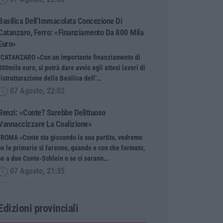
Basilica Dell’Immacolata Concezione Di
Catanzaro, Ferro: «finanziamento Da 800 Mila
Euro»
“CATANZARO «Con un importante finanziamento di
800mila euro, si potrà dare avvio agli attesi lavori di
ristrutturazione della Basilica dell’…
07 Agosto, 22:02
Renzi: «Conte? Sarebbe Delittuoso
Vannaccizzare La Coalizione»
“ROMA «Conte sta giocando la sua partita, vedremo
se le primarie si faranno, quando e con che formato,
se a due Conte-Schlein o se ci sarann…
07 Agosto, 21:35
Edizioni provinciali