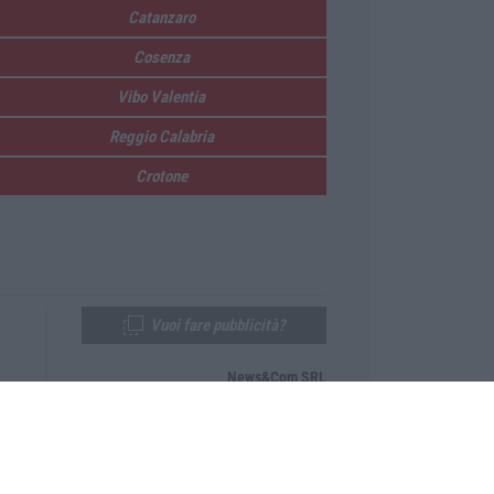
Catanzaro
Cosenza
Vibo Valentia
Reggio Calabria
Crotone
Vuoi fare pubblicità?
News&Com SRL
Telefono:
0968-53665
Email:
newsandcom@gmail.com