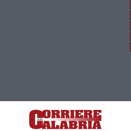
ica di News&Com S.r.l ©2012-
-2026. Tutti i diritti riservati.
ia, Lamezia Terme (CZ)
irettore responsabile Paola Militano |
Privacy