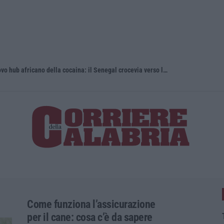
’Ndrangheta, cellule calabresi nel nuovo hub africano della cocaina: il Senegal crocevia verso l’Europa
Discussione
Come funziona l’assicurazione
per il cane: cosa c’è da sapere