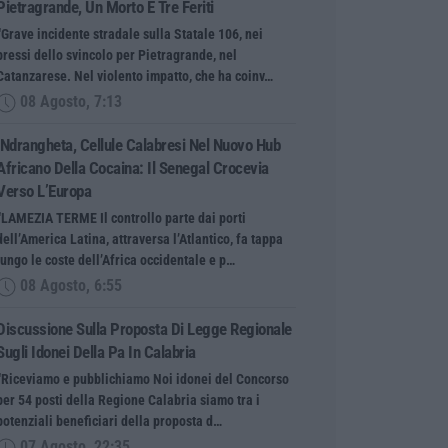
Pietragrande, Un Morto E Tre Feriti
“Grave incidente stradale sulla Statale 106, nei
pressi dello svincolo per Pietragrande, nel
Catanzarese. Nel violento impatto, che ha coinv…
08 Agosto, 7:13
’Ndrangheta, Cellule Calabresi Nel Nuovo Hub
Africano Della Cocaina: Il Senegal Crocevia
Verso L’Europa
“LAMEZIA TERME Il controllo parte dai porti
dell’America Latina, attraversa l’Atlantico, fa tappa
lungo le coste dell’Africa occidentale e p…
08 Agosto, 6:55
Discussione Sulla Proposta Di Legge Regionale
Sugli Idonei Della Pa In Calabria
“Riceviamo e pubblichiamo Noi idonei del Concorso
per 54 posti della Regione Calabria siamo tra i
potenziali beneficiari della proposta d…
07 Agosto, 22:35