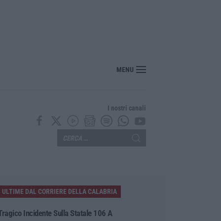
 sulla proposta di legge regionale sugli idonei della Pa in Calabria
MENU
I nostri canali
ULTIME DAL CORRIERE DELLA CALABRIA
Tragico Incidente Sulla Statale 106 A