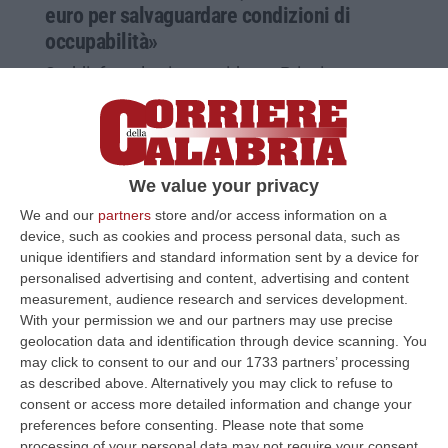
euro per salvaguardare condizioni di
occupabilità»
Soddisfatta la vicepresidente Princi:
«Sosteniamo percorsi di inserimento
lavorativo e reinserimento di adulti
disoccupati»
Pubblicato il: 16/02/22 – 11:34
We value your privacy
We and our
partners
store and/or access information on a
device, such as cookies and process personal data, such as
unique identifiers and standard information sent by a device for
personalised advertising and content, advertising and content
measurement, audience research and services development.
With your permission we and our partners may use precise
geolocation data and identification through device scanning. You
may click to consent to our and our 1733 partners’ processing
as described above. Alternatively you may click to refuse to
consent or access more detailed information and change your
preferences before consenting.
Please note that some
processing of your personal data may not require your consent,