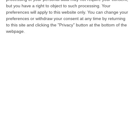
but you have a right to object to such processing. Your
Attiva Calabria, dalla Regione 5,5 milioni
preferences will apply to this website only. You can change your
per l’inserimento lavorativo
preferences or withdraw your consent at any time by returning
to this site and clicking the "Privacy" button at the bottom of the
L’obiettivo è favorire l’allineamento tra le
webpage.
esigenze formative delle persone e il
fabbisogno delle imprese di figure dotate di
competenze
Pubblicato il: 27/07/21 – 16:46
ULTIME DAL CORRIERE DELLA CALABRIA
Violento Scontro Nel Vibonese, Nuovo Incidente Sulla Ex Statale
522 A Briatico: Un Ferito
“VIBO VALENTIA A poche ore dalla tragica morte di una donna a causa di
un incidente avvenuto tra Zambrone e Briatico, un altro grave sinistr…
09 Agosto, 15:39