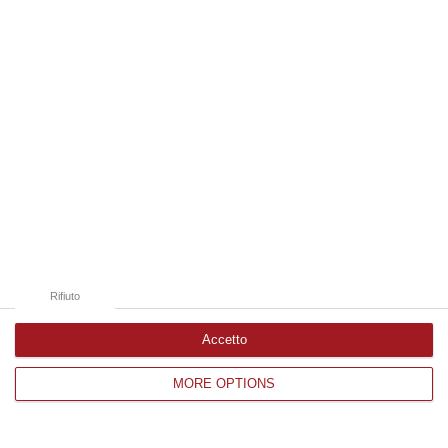
Edizioni provinciali
Catanzaro
Cosenza
Vibo Valentia
Reggio Calabria
Crotone
Rifiuto
Accetto
MORE OPTIONS
Corriere delle Calabria è una testata giornalistica di News&Com S.r.l
©2012-
-2026. Tutti i diritti riservati.
P.IVA. 03199620794, Via del mare 6/G, S.Eufemia, Lamezia Terme