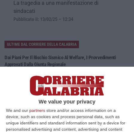
La tragedia a una manifestazione di
sindacati
Pubblicato il: 13/02/25 – 12:34
ULTIME DAL CORRIERE DELLA CALABRIA
Dai Piani Per Il Rischio Sismico Al Welfare, I Provvedimenti
Approvati Dalla Giunta Regionale
“CATANZARO La Giunta della Regione Calabria, nella seduta odierna, su
proposta del presidente Roberto Occhiuto, ha approvato il nuovo Protoc…
06 Agosto, 20:03
Reggio Calabria, Bernini In Visita Alla Mediterranea: «Qui La
We value your privacy
Facoltà Di Medicina? Valuteremo La Domanda»
We and our
partners
store and/or access information on a
“REGGIO CALABRIA La ministra dell’Università e della ricerca Anna Maria
device, such as cookies and process personal data, such as
Bernini ha visitato oggi la Mediterranea di Reggio Calabria, accompa…
unique identifiers and standard information sent by a device for
06 Agosto, 19:49
personalised advertising and content, advertising and content