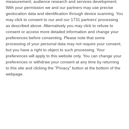
measurement, audience research and services development.
L’estate Di Sangue Sulle Strade Vibonesi, Le Vite Spezzate Di
With your permission we and our partners may use precise
Carmelo E Andrea E Una Provincia Sotto Shock
geolocation data and identification through device scanning. You
may click to consent to our and our 1731 partners’ processing
“VIBO VALENTIA Carmelo aveva 27 anni, Andrea solo 23. Due giovani vite
as described above. Alternatively you may click to refuse to
spezzate, famiglie e comunità sconvolte in una drammatica scia di san…
consent or access more detailed information and change your
06 Agosto, 19:10
preferences before consenting.
Please note that some
processing of your personal data may not require your consent,
Omicidio Di Massimo Speranza “il Brasiliano”, I Dubbi Sul
but you have a right to object to such processing. Your
Mandante E Sui Luoghi Delle Riunioni
preferences will apply to this website only. You can change your
“COSENZA Sono state le dichiarazioni offerte dai collaboratori di
preferences or withdraw your consent at any time by returning
giustizia a consentire alla Distrettuale Antimafia di Catanzaro di ricostr…
to this site and clicking the "Privacy" button at the bottom of the
webpage.
06 Agosto, 18:24
Confagricoltura Calabria: Con Alberta Nesci Il Consorzio “Terre Di
Reggio Calabria” Guarda Al Futuro
“LAMEZIA TERME «Alberta Nesci, socia e dirigente di Confagricoltura, è
un’imprenditrice che dimostra ogni giorno di saper interpretare al me…
06 Agosto, 18:24