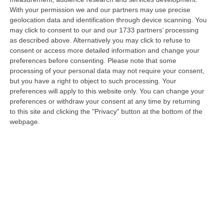
09 Agosto, 15:39
With your permission we and our partners may use precise
geolocation data and identification through device scanning. You
Pronto Soccorso In Affanno, In Estate Mancano 7 Mila Medici
may click to consent to our and our 1733 partners’ processing
“La carenza di medici nei Pronto soccorso si aggrava d’estate, quando
as described above. Alternatively you may click to refuse to
alle scoperture strutturali degli organici si aggiungono le assenze pe…
consent or access more detailed information and change your
09 Agosto, 15:13
preferences before consenting.
Please note that some
processing of your personal data may not require your consent,
Meteo, Ondata Di Caldo Estremo Fino A Ferragosto
but you have a right to object to such processing. Your
preferences will apply to this website only. You can change your
“Nella giornata di oggi ancora temporali, in alcuni casi molto intensi, sui
preferences or withdraw your consent at any time by returning
rilievi di Alpi e Appennini, e in locale estensione fin verso le…
to this site and clicking the "Privacy" button at the bottom of the
09 Agosto, 15:10
webpage.
Razionalizzazione Della Spesa Sanitaria E Acquisti Sotto Controllo.
La Strategia “anti-Sprechi” Della Regione
“CATANZARO La razionalizzazione della spesa sanitaria passa dalla
centralizzazione degli acquisti. È una delle direttrici individuate dalla…
09 Agosto, 14:37