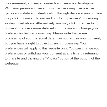
08 Agosto, 8:38
measurement, audience research and services development.
With your permission we and our partners may use precise
Esodo Estivo, Sabato Da Bollino Nero: Traffico Intenso Verso La
geolocation data and identification through device scanning. You
Calabria
may click to consent to our and our 1733 partners’ processing
as described above. Alternatively you may click to refuse to
“È la giornata più difficile del secondo grande weekend dell’esodo estivo.
consent or access more detailed information and change your
Sabato 8 agosto è da bollino nero sulle strade italiane, con il p…
preferences before consenting.
Please note that some
08 Agosto, 7:45
processing of your personal data may not require your consent,
but you have a right to object to such processing. Your
Tragico Incidente Sulla Statale 106 A Pietragrande, Un Morto E Tre
preferences will apply to this website only. You can change your
Feriti
preferences or withdraw your consent at any time by returning
“Grave incidente stradale sulla Statale 106, nei pressi dello svincolo per
to this site and clicking the "Privacy" button at the bottom of the
Pietragrande, nel Catanzarese. Nel violento impatto, che ha coinv…
webpage.
08 Agosto, 7:13
’Ndrangheta, Cellule Calabresi Nel Nuovo Hub Africano Della
Cocaina: Il Senegal Crocevia Verso L’Europa
“LAMEZIA TERME Il controllo parte dai porti dell’America Latina,
attraversa l’Atlantico, fa tappa lungo le coste dell’Africa occidentale e p…
08 Agosto, 6:55