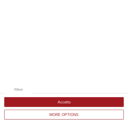
Edizioni provinciali
Catanzaro
Cosenza
Vibo Valentia
Reggio Calabria
Crotone
Rifiuto
Accetto
MORE OPTIONS
Corriere delle Calabria è una testata giornalistica di News&Com S.r.l
©2012-
-2026. Tutti i diritti riservati.