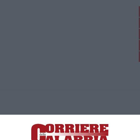
ica di News&Com S.r.l ©2012-
-2026. Tutti i diritti riservati.
ia, Lamezia Terme (CZ)
irettore responsabile Paola Militano |
Privacy