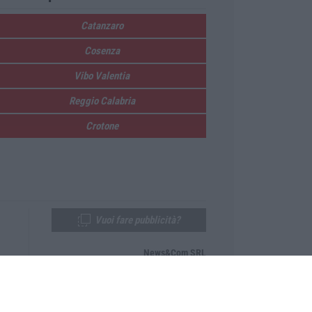
Catanzaro
Cosenza
Vibo Valentia
Reggio Calabria
Crotone
Vuoi fare pubblicità?
News&Com SRL
Telefono:
0968-53665
Email:
newsandcom@gmail.com