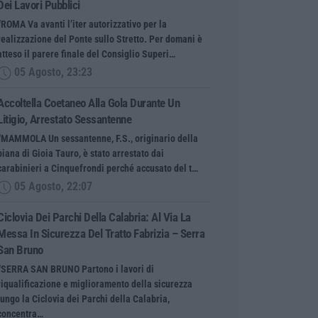
Dei Lavori Pubblici
“ROMA Va avanti l’iter autorizzativo per la
realizzazione del Ponte sullo Stretto. Per domani è
atteso il parere finale del Consiglio Superi…
05 Agosto, 23:23
Accoltella Coetaneo Alla Gola Durante Un
Litigio, Arrestato Sessantenne
“MAMMOLA Un sessantenne, F.S., originario della
piana di Gioia Tauro, è stato arrestato dai
carabinieri a Cinquefrondi perché accusato del t…
05 Agosto, 22:07
Ciclovia Dei Parchi Della Calabria: Al Via La
Messa In Sicurezza Del Tratto Fabrizia – Serra
San Bruno
“SERRA SAN BRUNO Partono i lavori di
riqualificazione e miglioramento della sicurezza
lungo la Ciclovia dei Parchi della Calabria,
concentra…