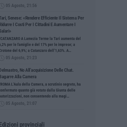
05 Agosto, 21:56
Tari, Senese: «Rendere Efficiente Il Sistema Per
Ridurre I Costi Per I Cittadini E Aumentare I
Salari»
“CATANZARO A Lamezia Terme la Tari aumenta del
6,2% per le famiglie e del 17% per le imprese; a
Crotone del 6,9%; a Catanzaro dell’1,63%. A…
05 Agosto, 21:23
Delmastro, No All’acquisizione Delle Chat.
Bagarre Alla Camera
“ROMA L’Aula della Camera, a scrutinio segreto, ha
confermato quanto già votato dalla Giunta delle
autorizzazioni, non consentendo alla magi…
05 Agosto, 21:07
Edizioni provinciali