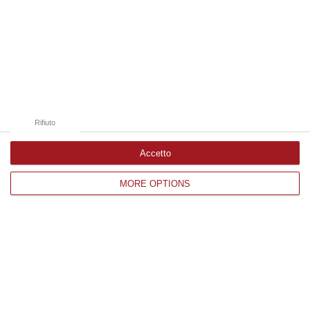
10 Agosto, 9:37
Edizioni provinciali
Catanzaro
Cosenza
Rifiuto
Vibo Valentia
Accetto
Reggio Calabria
MORE OPTIONS
Crotone
Corriere delle Calabria è una testata giornalistica di News&Com S.r.l