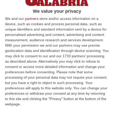
dell’avvocato Francesco Pitaro. «La
We value your privacy
disposizione viola l’articolo 41 della
Costituzione»
We and our
partners
store and/or access information on a
device, such as cookies and process personal data, such as
Pubblicato il: 01/03/24 – 12:36
unique identifiers and standard information sent by a device for
personalised advertising and content, advertising and content
measurement, audience research and services development.
With your permission we and our partners may use precise
ULTIME DAL CORRIERE DELLA CALABRIA
geolocation data and identification through device scanning. You
may click to consent to our and our 1733 partners’ processing
Morto Per Botulino A Diamante, I Legali Della Famiglia: «I Sintomi
as described above. Alternatively you may click to refuse to
Furono Scambiati Per Ubriachezza»
consent or access more detailed information and change your
“«I sintomi del botulino scambiati per ubriachezza. Luigi Di Sarno versava
preferences before consenting.
Please note that some
in un drammatico e conclamato decadimento neurologico: soffriva d…
processing of your personal data may not require your consent,
but you have a right to object to such processing. Your
10 Agosto, 9:49
preferences will apply to this website only. You can change your
preferences or withdraw your consent at any time by returning
Occhiuto: «Non Sono L’anti-Tajani, Né L’anti-Nessuno. I Prossimi
to this site and clicking the "Privacy" button at the bottom of the
Quattro Anni Resto In Calabria»
webpage.
“LAMEZIA TERME «Una destra senza populisti» e una Calabria al centro
di un’agenda liberale e liberista. È il manifesto politico di Roberto O…