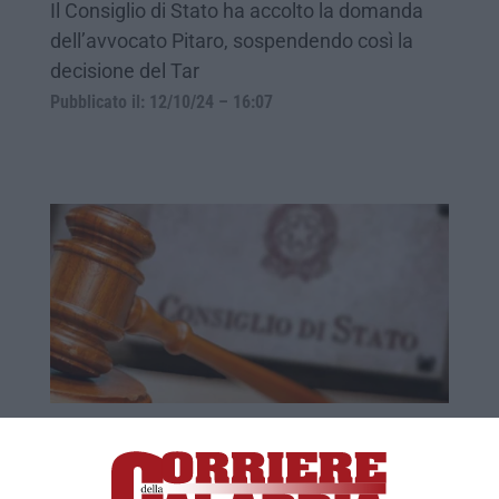
Il Consiglio di Stato ha accolto la domanda
dell’avvocato Pitaro, sospendendo così la
decisione del Tar
Pubblicato il: 12/10/24 – 16:07
Roma, cade il divieto di aprire un’attività
nel centro per un’azienda calabrese
Il Consiglio di Stato accoglie il ricorso